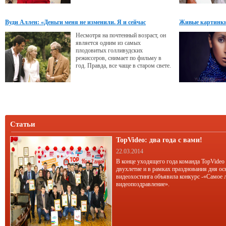
Вуди Аллен: «Деньги меня не изменили. Я и сейчас
Живые картинк
приятный человек»
Несмотря на почтенный возраст, он
является одним из самых
плодовитых голливудских
режиссеров, снимает по фильму в
год. Правда, все чаще в старом свете.
В интервью мэтр рассказывает, чем
его привлекает Европа, где он
находит идеи для своих работ и как
уговорить звезд работать за очень
скромный гонорар.
Статьи
TopVideo: два года с вами!
22.03.2014
В конце уходящего года команда TopVideo
двухлетие и в рамках празднования дня ос
видеохостинга объявила конкурс -«Самое 
видеопоздравление».