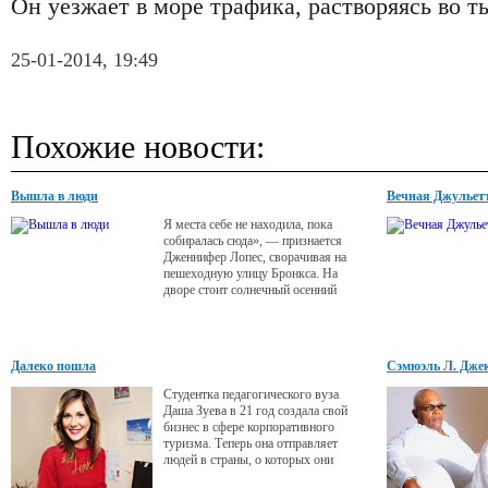
Он уезжает в море трафика, растворяясь во т
25-01-2014, 19:49
Похожие новости:
Вышла в люди
Вечная Джульет
Я места себе не находила, пока
собиралась сюда», — признается
Дженнифер Лопес, сворачивая на
пешеходную улицу Бронкса. На
дворе стоит солнечный осенний
полдень, и она одета под стать погоде
— в ярко-розовый спортивный
костюм и усыпанные стразами кеды
на платформе. У нее восхитительное
Далеко пошла
Сэмюэль Л. Джек
тело: миниатюрное, но сильное,
Может, и смог б
тоненькое, но с выдающимися
Студентка педагогического вуза
округлостями сзади.
Даша Зуева в 21 год создала свой
бизнес в сфере корпоративного
туризма. Теперь она отправляет
людей в страны, о которых они
никогда даже не задумывались.