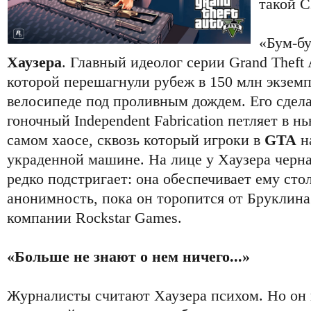
такой С
«Бум-бу
Хаузера
. Главный идеолог серии Grand Theft
которой перешагнули рубеж в 150 млн экземпл
велосипеде под проливным дождем. Его сдел
гоночный Independent Fabrication петляет в н
самом хаосе, сквозь который игроки в
GTA
на
украденной машине. На лице у Хаузера черна
редко подстригает: она обеспечивает ему ст
анонимность, пока он торопится от Бруклина
компании Rockstar Games.
«Больше не знают о нем ничего...»
Журналисты считают Хаузера психом. Но он 