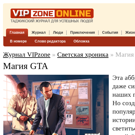
Главная
Журнал
Люди
Приключения
События
Жизн
В номере
Слово редактора
Обложка
Журнал VIPzone
»
Светская хроника
» Магия
Магия GTA
Эта абб
даже си
наших 
Но созд
популя
истории
светить