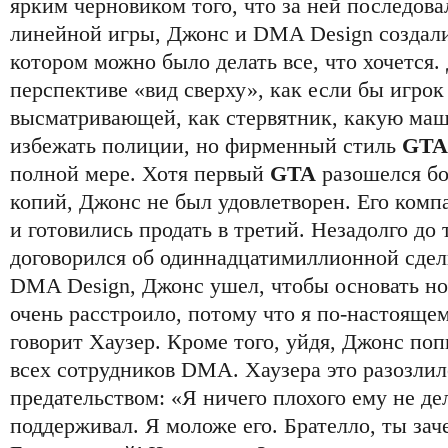
ярким черновиком того, что за ней последов
линейной игры, Джонс и DMA Design создал
котором можно было делать все, что хочется. 
перспективе «вид сверху», как если бы игрок
высматривающей, как стервятник, какую маш
избежать полиции, но фирменный стиль
GTA
полной мере. Хотя первый
GTA
разошелся бо
копий, Джонс не был удовлетворен. Его комп
и готовились продать в третий. Незадолго до 
договорился об одиннадцатимиллионной сделк
DMA Design, Джонс ушел, чтобы основать н
очень расстроило, потому что я по-настоящем
говорит Хаузер. Кроме того, уйдя, Джонс поп
всех сотрудников DMA. Хаузера это разозлил
предательством: «Я ничего плохого ему не дел
поддерживал. Я моложе его. Брателло, ты зач