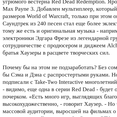
угрюмого вестерна Red Dead Redemption. Яр
Max Payne 3. Добавлен мультиплеер, который
размеров World of Warcraft, только при этом 
Саундтрек из 240 песен стал еще более экле
тому же есть и оригинальная музыка - наприм
электроники Эдгара Фрезе из легендарной гр
сотрудничестве с продюсером и диджеем Alc
братья Хаузеры в расцвете творческих сил.
Почему бы на этом не подзаработать? Без со
бы Сэма и Дэна с распростертыми руками. Но
подписали с Take-Two Interactive многолетни
- видимо, еще одна в серии Red Dead - будет
почерком. «Есть много игр, выглядящих благ
высокохудожественно, - говорит Хаузер. - Но 
массовой аудитории, выросшей на фильмах о 