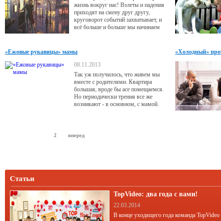
жизнь вокруг нас! Взлеты и падения
приходят на смену друг другу,
круговорот событий захватывает, и
всё больше и больше мы начинаем
ценить теплый семейный очаг - то
место, где можно расслабиться, не
думать о проблемах и суете будней.
«Ежовые рукавицы» мамы
«Холодный» про
08.11.2013
Так уж получилось, что живем мы
вместе с родителями. Квартира
большая, вроде бы асе помещаемся.
Но периодически трения все же
возникают - в основном, с мамой.
назад
1
2
вперед
Статьи
TopVideo: два года с вами!
22.03.2014
В конце уходящего года команда TopVideo