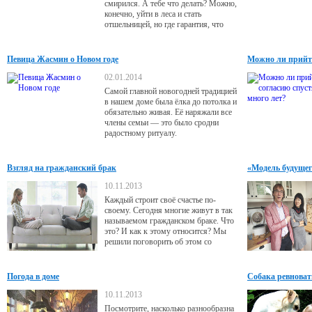
смирился. А тебе что делать? Можно,
конечно, уйти в леса и стать
отшельницей, но где гарантия, что
беспардонно не поведет себя соседка
белка? Гарантий нет. А есть суровая
реальность - хамы повсюду, и с этим
Певица Жасмин о Новом годе
Можно ли прийти
надо как-то жить.
02.01.2014
Самой главной новогодней традицией
в нашем доме была ёлка до потолка и
обязательно живая. Её наряжали все
члены семьи — это было сродни
радостному ритуалу.
Взгляд на гражданский брак
«Модель будущег
10.11.2013
Каждый строит своё счастье по-
своему. Сегодня многие живут в так
называемом гражданском браке. Что
это? И как к этому относится? Мы
решили поговорить об этом со
специалистом.
Погода в доме
Собака ревновать
10.11.2013
Посмотрите, насколько разнообразна