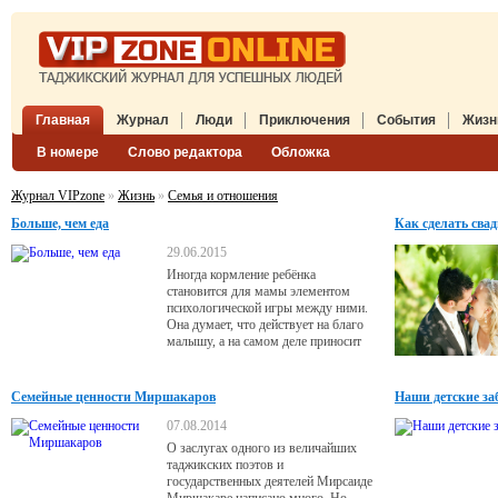
Главная
Журнал
Люди
Приключения
События
Жизн
В номере
Слово редактора
Обложка
Журнал VIPzone
»
Жизнь
»
Семья и отношения
Больше, чем еда
Как сделать сва
29.06.2015
Иногда кормление ребёнка
становится для мамы элементом
психологической игры между ними.
Она думает, что действует на благо
малышу, а на самом деле приносит
ему вред. Постарайтесь этого
избежать!
Семейные ценности Миршакаров
Наши детские за
07.08.2014
О заслугах одного из величайших
таджикских поэтов и
государственных деятелей Мирсаиде