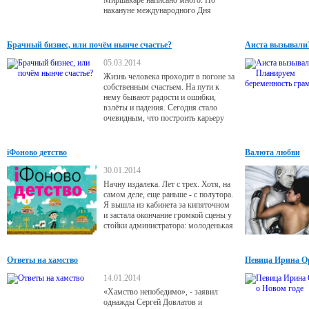
Миршакаре написано много. Но
накануне международного Дня
семьи, который отмечается ежегодно,
мы бы хотели рассказать о нем как о
семьянине, потому что главная
Брачный бизнес, или почём нынче счастье?
Аиста вызывали
заслуга Миршакара – это хорошее
воспитание детей, каждый из которых
05.03.2014
является достойным носителем
Жизнь человека проходит в погоне за
семейной династии. Сегодня
собственным счастьем. На пути к
Миршакары вспоминают своих
нему бывают радости и ошибки,
взлёты и падения. Сегодня стало
очевидным, что построить карьеру
гораздо легче, чем наладить личную
жизнь. Что делать, если надежда
встретить свою половинку
iФоново детство
Валюта любви
потихоньку превращается в
призрачную фантазию? Брачные
30.01.2014
агентства обещают помочь, но в их
Начну издалека. Лет с трех. Хотя, на
ли руках ключ от долгожданного
самом деле, еще раньше - с полутора.
счастья?
Я вышла из кабинета за кипяточном
и застала окончание громкой сцены у
стойки администратора: молоденькая
мама отрывает от своей ноги
малюсенькую девочку и
комментирует: не отклеится, пока
Ответы на хамство
Певица Ирина Ор
телефон ей не отдам! Не дам, я
сказала, он мне самой нужен!»
14.01.2014
Девочке чуть больше года, но орет
«Хамство непобедимо», - заявил
она громко и выразительно: «Играть
однажды Сергей Довлатов и
дай!