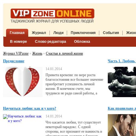
Главная
Журнал
Люди
Приключения
События
Жизн
В номере
Слово редактора
Обложка
Журнал VIPzone
»
Жизнь
»
Счастья в личной жизни
Предисловие
Часть 1. Любовь
14.01.2014
Примета времени: по мере роста
благосостояния все большее значение
приобретает успешность личной
жизни. В конечном счете, мы
трудимся не ради самой работы, а
для того, чтобы у нас было больше
свободного времени, которое мы
сможем уделить себе и своим
Научиться любви: как и у кого?
Как правильно 
любимым. Иначе так на всю жизнь и
останемся функциональной единицей,
14.01.2014
больной трудоголизмом.
Что касается любви, тут существует
некоторый парадокс. С одной
стороны, все признают ее важность и