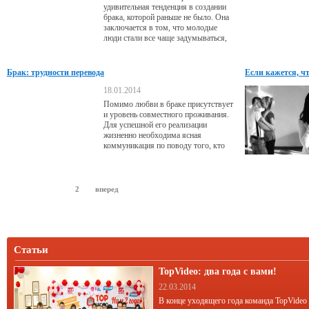
ними.
удивительная тенденция в создании
брака, которой раньше не было. Она
заключается в том, что молодые
люди стали все чаще задумываться,
выходить замуж (жениться) или нет.
Брак: трудности перевода
Если кажется, чт
18.01.2014
Помимо любви в браке присутствует
и уровень совместного проживания.
Для успешной его реализации
жизненно необходима ясная
коммуникация по поводу того, кто
что любит и кто что хочет. Нередко
она ухудшается, и в семье каждый
стремится донести свое, совершенно
не слушая при этом другого
назад
1
2
вперед
человека.
Статьи
TopVideo: два года с вами!
22.03.2014
В конце уходящего года команда TopVideo