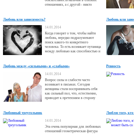
обязательность наличия в близких
отношениях, а с другой - никто
любви специально не обучается. До
сих пор существует мнение, что
любовь является неким даром свыше
Любовь или зависимость?
Любовь или заво
- и тут уж как повезет.
14.01.2014
Когда говорят о том, чтобы найти
любовь, нередко подразумевают
поиск какого-то конкретного
человека. То есть возникает путаница
между любовью как способностью и
объектом любви.
Любовь между «сильными» и «слабыми»
Ревность
14.01.2014
Вопрос силы и слабости часто
возникает в письмах. Сегодня
женщины стали воспринимать себя
как сильный пол, что, естественно,
приводит к претензиям в сторону
мужчин: слабые, мол, мужчины
нынче. Если разобраться в ситуации,
все оказывается не так однозначно. И
Любовный треугольник
Люблю того, кто
физическая сила, и эмоциональная
слабость бывают присущи человеку
14.01.2014
независимо от пола.
Эта очень популярная для любовных
отношений геометрическая фигура