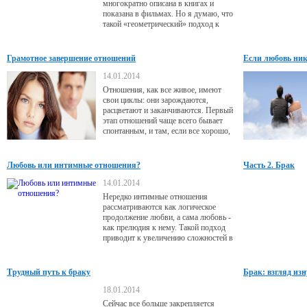
многократно описана в книгах и
показана в фильмах. Но я думаю, что
такой «геометрический» подход к
сфере отношений ошибочен и
поверхностен. Мы принимаем
любовные треугольники как само
Грамотное завершение отношений
Если любовь ника
собой разумеющееся, но в
реальности их не существует. Это
14.01.2014
всего лишь ошибка нашего
Отношения, как все живое, имеют
мышления. Конечно, в каждом
свои циклы: они зарождаются,
конкретном случае они бывают
расцветают и заканчиваются. Первый
различны,
этап отношений чаще всего бывает
спонтанным, и там, если все хорошо,
никто ничего не анализирует.
Последняя стадия обычно менее
приятна, и тут нужны сознательные
Любовь или интимные отношения?
Часть 2. Брак
усилия по грамотному завершению
отношений. Ниже вы прочитаете, как
14.01.2014
это лучше сделать, если возникла
Нередко интимные отношения
такая необходимость.
рассматриваются как логическое
продолжение любви, а сама любовь -
как прелюдия к нему. Такой подход
приводит к увеличению сложностей в
отношениях, так как природа любви
и интимных отношений совершенно
различна. Каждый уровень
Трудный путь к браку
Брак: взгляд из
отношений самоценен и важен. Для
грамотного построения отношений
18.01.2014
следует понимать разницу между
Сейчас все больше закрепляется