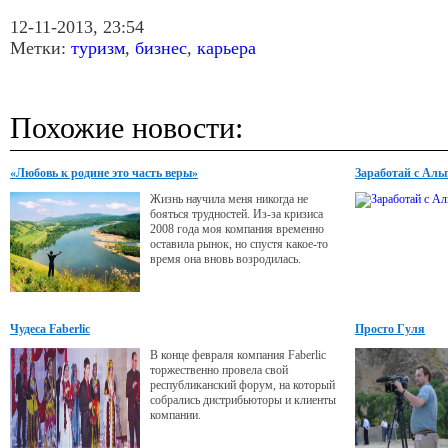
12-11-2013, 23:54
Метки:
туризм
,
бизнес
,
карьера
Похожие новости:
«Любовь к родине это часть веры»
Заработай с Аль
Жизнь научила меня никогда не
бояться трудностей. Из-за кризиса
2008 года моя компания временно
оставила рынок, но спустя какое-то
время она вновь возродилась.
Чудеса Faberlic
Просто Гуля
В конце февраля компания Faberlic
торжественно провела свой
республиканский форум, на который
собрались дистрибьюторы и клиенты
компании.