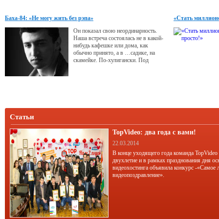
Баха-84: «Не могу жить без рэпа»
«Стать миллионе
Он показал свою неординарность.
Наша встреча состоялась не в какой-
нибудь кафешке или дома, как
обычно принято, а в …садике, на
скамейке. По-хулигански. Под
гитару. Причем, к концу интервью
садик закрыли, и мне, 40-летней
тетке, пришлось вспоминать детство
и перелазить через забор.
Статьи
TopVideo: два года с вами!
22.03.2014
В конце уходящего года команда TopVideo
двухлетие и в рамках празднования дня ос
видеохостинга объявила конкурс -«Самое 
видеопоздравление».