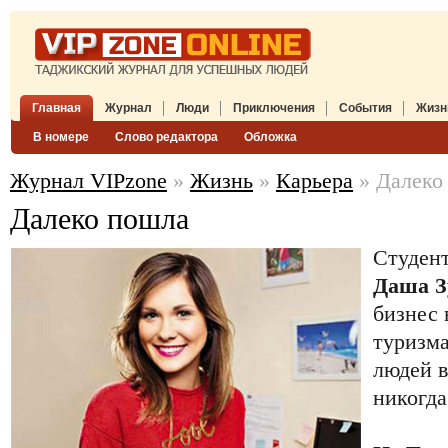
Главная
Журнал
Люди
Приключения
События
Жизн
В номере
Слово редактора
Обложка
Журнал VIPzone
»
Жизнь
»
Карьера
» Далеко
Далеко пошла
Студент
Даша З
бизнес 
туризма
людей в
никогда