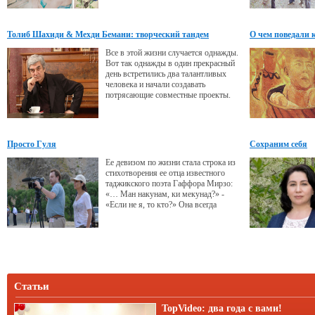
Рисовала я, как и все девочки,
принцесс, эльфов и других сказочных
персонажей. Помню, мне подарили
Толиб Шахиди & Мехди Бемани: творческий тандем
О чем поведали
книгу «Зачарованный мир» с
удивительно красивыми
Все в этой жизни случается однажды.
иллюстрациями фей, русалок и т.д.
Вот так однажды в один прекрасный
Книжка меня
день встретились два талантливых
человека и начали создавать
потрясающие совместные проекты.
Просто Гуля
Сохраним себя
Ее девизом по жизни стала строка из
стихотворения ее отца известного
таджикского поэта Гаффора Мирзо:
«… Ман накунам, ки мекунад?» -
«Если не я, то кто?» Она всегда
писала стихи на русском, но скоро в
Париже впервые выйдет сборник ее
французских стихов. Она - автор и
режиссер около двадцати
документальных фильмов, снятых на
киностудиях Таджикистана, России и
Франции. Она - Гульбахор Мирзоева.
Статьи
Или
TopVideo: два года с вами!