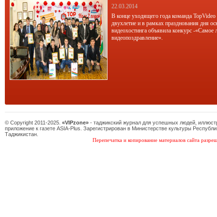
22.03.2014
В конце уходящего года команда TopVideo
двухлетие и в рамках празднования дня ос
видеохостинга объявила конкурс -«Самое 
видеопоздравление».
© Copyright 2011-2025.
«VIPzone»
- таджикский журнал для успешных людей, иллюс
приложение к газете ASIA-Plus. Зарегистрирован в Министерстве культуры Республи
Таджикистан.
Перепечатка и копирование материалов сайта разреш