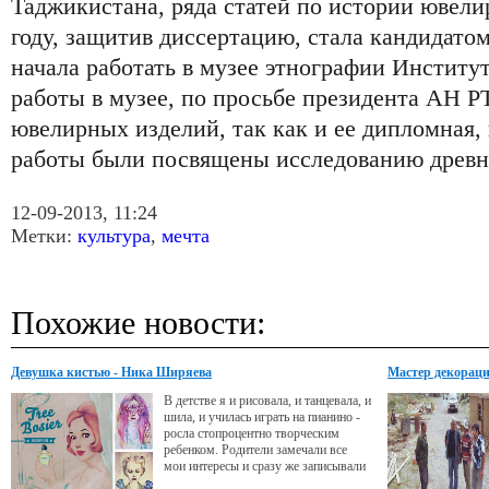
Таджикистана, ряда статей по истории ювели
году, защитив диссертацию, стала кандидато
начала работать в музее этнографии Институт
работы в музее, по просьбе президента АН РТ
ювелирных изделий, так как и ее дипломная,
работы были посвящены исследованию древн
12-09-2013, 11:24
Метки:
культура
,
мечта
Похожие новости:
Девушка кистью - Ника Ширяева
Мастер декорац
В детстве я и рисовала, и танцевала, и
шила, и училась играть на пианино -
росла стопроцентно творческим
ребенком. Родители замечали все
мои интересы и сразу же записывали
меня в нужные кружки и секции.