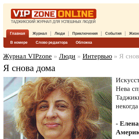
Главная
Журнал
Люди
Приключения
События
Жизн
В номере
Слово редактора
Обложка
Журнал VIPzone
»
Люди
»
Интервью
» Я снов
Я снова дома
Искусс
Нева сп
Таджик
некогда
- Елена
Америк