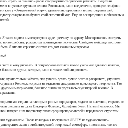
училась играть на пианино - росла стопроцентно творческим ребенком. Родители
меня в нужные кружки и секции. Рисовала я, как и все девочки, принцесс, эльфов и
или книгу «Зачарованный мир» с удивительно красивыми иллюстрациями фей,
подолгу создавала на бумаге свой сказочный мир. Еще на все праздники я обязательно
ителей.
а. Я часто ходила в мастерскую к дяде - резчику по дереву. Мне нравилось смотреть,
овно по волшебству, рождаются произведения искусства. Свой дом мой дядя построил
 быта. Я вполне серьезно считала его дом сказочным теремом.
ком?
на свете я хочу рисовать. В общеобразовательной школе учеба мне давалась нелегко,
м были мои друзья, которые, как и я, также любили рисовать.
боте, нужно только найти то, что умеешь делать лучше всего и раскрывать, улучшать
оступила в Колледж искусств на отделение декоративно-прикладного творчества. Там
и с другими материалами, большое внимание уделялось скульптурной технике. В
аправления.
оторыми мы ездили на пленэры в разные города края, ходили на выставки, стараясь не
отели рисовать не хуже Виктории Францес, Жозефины Уолл, Натали Ротковски. Мы
вой интерес к их творчеству витал среди преподавателей и передавался студентам.
ошим художником. После колледжа я поступила в ДВГГУ на художественно-
университет, живя в этой интересной, творческой атмосфере, я понимала, что это -