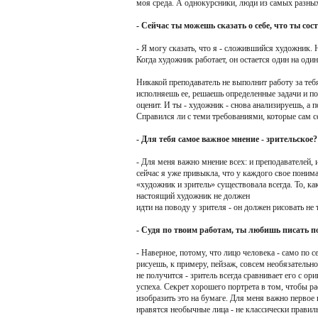
моя среда. А однокурсники, люди из самых разных
- Сейчас ты можешь сказать о себе, что ты с
- Я могу сказать, что я - сложившийся художник. Н
Когда художник работает, он остается один на один
Никакой преподаватель не выполнит работу за тебя
исполняешь ее, решаешь определенные задачи и пот
оценит. И ты - художник - снова анализируешь, а 
Справился ли с теми требованиями, которые сам с
- Для тебя самое важное мнение - зрительское?
- Для меня важно мнение всех: и преподавателей, и
сейчас я уже привыкла, что у каждого свое понима
«художник и зритель» существовала всегда. То, ка
настоящий художник не должен
идти на поводу у зрителя - он должен рисовать не т
- Судя по твоим работам, ты любишь писать п
- Наверное, потому, что лицо человека - само по с
рисуешь, к примеру, пейзаж, совсем необязательно
не получится - зритель всегда сравнивает его с о
успеха. Секрет хорошего портрета в том, чтобы ра
изобразить это на бумаге. Для меня важно первое 
нравятся необычные лица - не классически правил