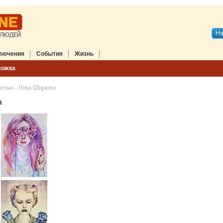
лючения
События
Жизнь
ложка
истью - Ника Ширяева
а