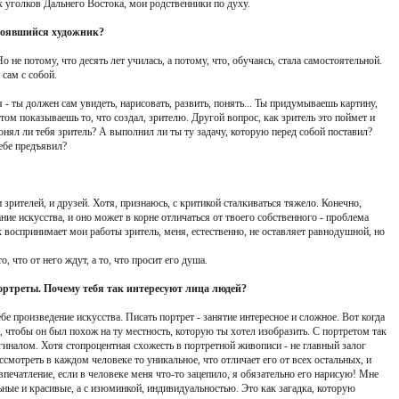
 уголков Дальнего Востока, мои родственники по духу.
остоявшийся художник?
о не потому, что десять лет училась, а потому, что, обучаясь, стала самостоятельной.
 сам с собой.
 - ты должен сам увидеть, нарисовать, развить, понять... Ты придумываешь картину,
ом показываешь то, что создал, зрителю. Другой вопрос, как зритель это поймет и
понял ли тебя зритель? А выполнил ли ты ту задачу, которую перед собой поставил?
ебе предъявил?
 зрителей, и друзей. Хотя, признаюсь, с критикой сталкиваться тяжело. Конечно,
ние искусства, и оно может в корне отличаться от твоего собственного - проблема
к воспринимает мои работы зритель, меня, естественно, не оставляет равнодушной, но
о, что от него ждут, а то, что просит его душа.
ортреты. Почему тебя так интересуют лица людей?
ебе произведение искусства. Писать портрет - занятие интересное и сложное. Вот когда
, чтобы он был похож на ту местность, которую ты хотел изобразить. С портретом так
ригиналом. Хотя стопроцентная схожесть в портретной живописи - не главный залог
ссмотреть в каждом человеке то уникальное, что отличает его от всех остальных, и
впечатление, если в человеке меня что-то зацепило, я обязательно его нарисую! Мне
ьные и красивые, а с изюминкой, индивидуальностью. Это как загадка, которую