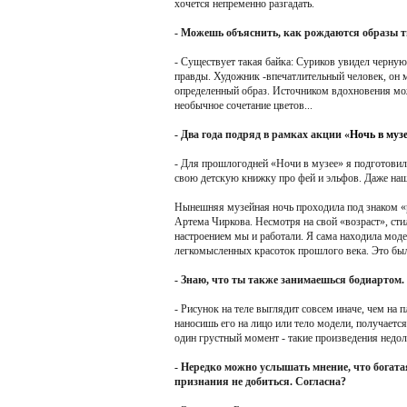
хочется непременно разгадать.
- Можешь объяснить, как рождаются образы т
- Существует такая байка: Суриков увидел черную
правды. Художник -впечатлительный человек, он мо
определенный образ. Источником вдохновения может
необычное сочетание цветов...
- Два года подряд в рамках акции «
Ночь в муз
- Для прошлогодней «Ночи в музее» я подготовила
свою детскую книжку про фей и эльфов. Даже нашл
Нынешняя музейная ночь проходила под знаком «р
Артема Чиркова. Несмотря на свой «возраст», сти
настроением мы и работали. Я сама находила моде
легкомысленных красоток прошлого века. Это был
- Знаю, что ты также занимаешься бодиартом. 
- Рисунок на теле выглядит совсем иначе, чем на 
наносишь его на лицо или тело модели, получается
один грустный момент - такие произведения недолг
- Нередко можно услышать мнение, что богата
признания не добиться. Согласна?