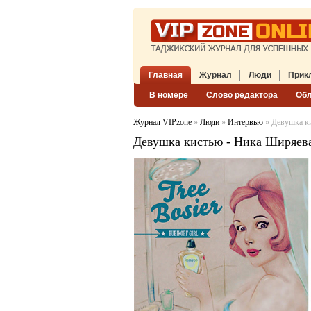
Главная
Журнал
Люди
Прик
В номере
Слово редактора
Об
Журнал VIPzone
»
Люди
»
Интервью
» Девушка к
Девушка кистью - Ника Ширяев