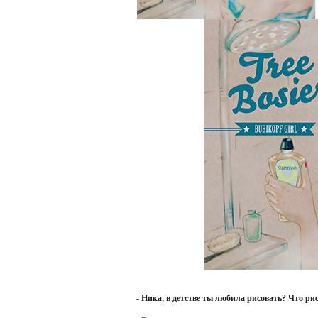
- Ника, в детстве ты любила рисовать? Что ри