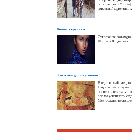
объединения «Митраф
известный художник, 
Живые картинки
Откровения фотохудо
Шухрата Юлдашева.
О чем поведали кувшины?
В один из майских дне
Национальном музее Т
прошла выставка моло
весьма успешного худ
Мехтоджева, посвящен
великого Омара Хайяма
которого знают и почи
мире.