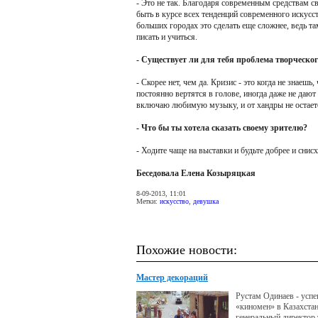
- Это не так. Благодаря современным средствам с
быть в курсе всех тенденций современного искусств
больших городах это сделать еще сложнее, ведь та
писать и учиться.
- Существует ли для тебя проблема творческог
- Скорее нет, чем да. Кризис - это когда не знаеш
постоянно вертятся в голове, иногда даже не дают 
включаю любимую музыку, и от хандры не остаетс
- Что бы ты хотела сказать своему зрителю?
- Ходите чаще на выставки и будьте добрее и снисх
Беседовала Елена Козыряцкая
8-09-2013, 11:01
Метки:
искусство
,
девушка
Похожие новости:
Мастер декораций
Рустам Одинаев - усп
«киномен» в Казахстан
генеральный директор 