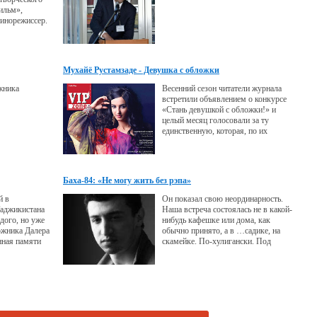
ильм»,
кинорежиссер.
Мухайё Рустамзаде - Девушка с обложки
жника
Весенний сезон читатели журнала
встретили объявлением о конкурсе
«Стань девушкой с обложки!» и
целый месяц голосовали за ту
единственную, которая, по их
мнению, достойна украсить обложку
глянца. Определилась основная
десятка, некоторые участницы в силу
обстоятельств отказались от финала...
Баха-84: «Не могу жить без рэпа»
й в
Он показал свою неординарность.
аджикистана
Наша встреча состоялась не в какой-
дого, но уже
нибудь кафешке или дома, как
ожника Далера
обычно принято, а в …садике, на
ная памяти
скамейке. По-хулигански. Под
 - поэта,
гитару. Причем, к концу интервью
тают во всем
садик закрыли, и мне, 40-летней
тетке, пришлось вспоминать детство
и перелазить через забор.