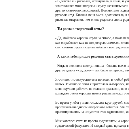
- В детстве я и рисовала, и танцевала, и шила, и 
замечали все мои интересы и сразу же записывали 
других сказочных персонажей. Помню, мне подар
русалок и т.д. Книжка меня очень вдохновляла, я 
рисовала открытки, чем очень радовала своих род
- Ты росла в творческой семье?
- Да, мой папа хорошо играл на гитаре, а мама пел
как он работает, как из-под острых стамесок, сл
сам, своими руками сделал мебель и все предметы
- А как к тебе пришло решение стать художни
- Когда я окончила школу, поняла - больше всего 
другое дело в «художке» - там было интересно, та
Я считаю, что искусство есть во всем, в любой ра
навык. Именно за этим я приехала в Хабаровск, п
меня научили работать не только с красками, но 
колледже очень хорошая школа реалистического н
Во время учебы у меня сложился круг друзей, с к
пропускать ни одного интересного события. Мы х
ориентировались на искусство этих художников, жи
Мне хотелось стать не просто художником, а хор
графический факультет. И каждый день, приходя в 