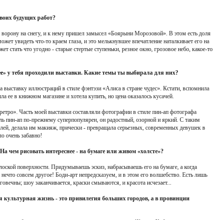
воих будущих работ?
 ворону на снегу, и к нему пришел замысел «Боярыни Морозовой». В этом есть доля
жет увидеть что-то краем глаза, и это мелькнувшее впечатление наталкивает его на
 стать что угодно - старые стертые ступеньки, резное окно, грозовое небо, какое-то
ее
» у тебя проходили выставки. Какие темы ты выбирала для них?
 выставку иллюстраций в стиле фэнтэзи «Алиса в стране чудес». Кстати, вспомнила
а ее в книжном магазине и хотела купить, но цена оказалось кусачей.
етро». Часть моей выставки составляли фотографии в стиле пин-ап фотографа
ль пин-ап по-прежнему суперпопулярен, он радостный, озорной и яркий. С таким
лей, делала им макияж, прически - превращала серьезных, современных девушек в
о очень забавно!
На чем рисовать интереснее - на бумаге или живом «холсте»?
плоской поверхности. Придумываешь эскиз, набрасываешь его на бумаге, а когда
 нечто совсем другое! Боди-арт непредсказуем, и в этом его волшебство. Есть лишь
овечны; шоу заканчивается, краски смываются, и красота исчезает...
я культурная жизнь - это привилегия больших городов, а в провинции