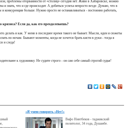
вязи, проблемы оторванности от «столиц» сегодня нет. Живя в Хабаровске, можно
а и знать, что и где происходит. А добиться успеха непросто везде. Думаю, что в
м и конкуренция больше. Нужно просто не останавливаться - постоянно работать,
о кризиса? Если да, как его преодолеваешь?
ь, что делать и как. У меня в последнее время такого не бывает. Мысли, идеи и сюжеты
спать по ночам. Бывают моменты, когда не хочется брать кисти в руки - тогда я
я и следа!
одительнее к художнику. Не судите строго - он сам себе самый строгий судья!
«Я умею говорить «Нет!»
ешный
Вафо Ниятбеков - таджикский
е,
политолог, 34 года, Душанбе.
творческого