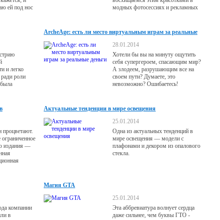
 кажется, и
восхищаемся этим красотками в
аю ей под нос
модных фотосессиях и рекламных
й и прекрасной
роликах. Но чтобы выглядеть так же,
она упрямо
необязательно быть топ-моделью.
 волосы в
ArcheAge: есть ли место виртуальным играм за реальные
деньги
28.01.2014
устрию
Хотели бы вы на минуту ощутить
й
себя супергероем, спасающим мир?
и и легко
А злодеем, разрушающим все на
 ради роли
своем пути? Думаете, это
 была
невозможно? Ошибаетесь!
не признает
в
Актуальные тенденции в мире освещения
25.01.2014
и процветают.
Одна из актуальных тенденций в
е ограниченное
мире освещения — модели с
го издания —
плафонами и декором из опалового
нная
стекла.
ционная
ых
Магия GTA
25.01.2014
ода компании
Эта аббревиатура волнует сердца
ли в
даже сильнее, чем буквы ГТО -