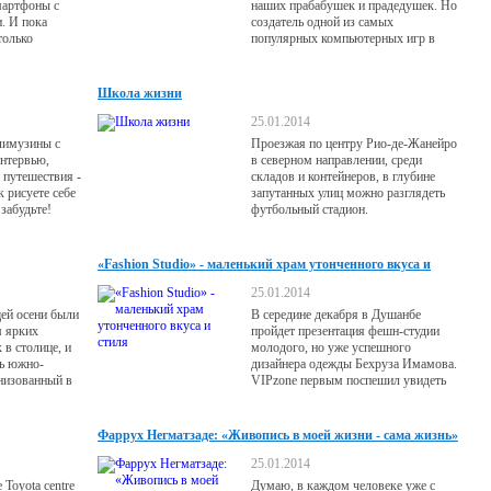
мартфоны с
наших прабабушек и прадедушек. Но
. И пока
создатель одной из самых
только
популярных компьютерных игр в
яется
истории не очень-то любит светиться
м, сами
на публике, Так кто же такой Сэм
ехнологии.
Хаузер?
Школа жизни
 сделать
ные
25.01.2014
 изогнутыми, а
лимузины с
Проезжая по центру Рио-де-Жанейро
и. Свернуть
интервью,
в северном направлении, среди
и сложить в
и путешествия -
складов и контейнеров, в глубине
к рисуете себе
запутанных улиц можно разглядеть
забудьте!
футбольный стадион.
«Fashion Studio» - маленький храм утонченного вкуса и
стиля
25.01.2014
ей осени были
В середине декабря в Душанбе
 ярких
пройдет презентация фешн-студии
в столице, и
молодого, но уже успешного
ль южно-
дизайнера одежды Бехруза Имамова.
низованный в
VIPzone первым поспешил увидеть
и Душанбе».
его студию.
Фаррух Негматзаде: «Живопись в моей жизни - сама жизнь»
25.01.2014
 Toyota centre
Думаю, в каждом человеке уже с