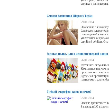
уши торчат, Это ей так
сколько я ни подсовыв
фотографии с лопоухо
Софи Эллис-Бекстор, 
отказывается собирать
Смелая блондинка Шарлиз Терон
хвост.
29.01.2014
Она вошла в киноинд
благодаря классическо
голливудской внешност
уничтожила ее гримом
серийной убийцы. Она
моделью, но при этом 
стандартов красоты.
Золотая полка, или о ценности твердой копии 
современном мире
26.01.2014
Фотокниги актуальны 
Компактное и ничем н
пространство печатно
идеальная презентацио
платформа и дистрибу
модель для современн
фотопроектов.
Гибкий смартфон: когда и зачем?
25.01.2014
Осенью прошедшего г
Samsung и LG выпусти