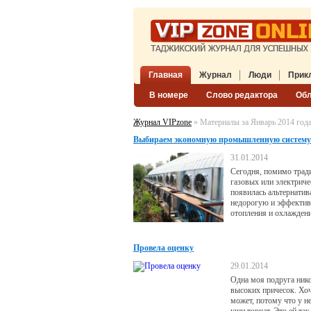
Главная
Журнал
Люди
Прик
В номере
Слово редактора
Об
Журнал VIPzone
» Материалы за Январь 2014 год
Выбираем экономную промышленную систему
31.01.2014
Сегодня, помимо тра
газовых или электриче
появилась альтернатив
недорогую и эффекти
отопления и охлаждени
Провела оценку
29.01.2014
Одна моя подруга нико
высоких причесок. Хоч
может, потому что у не