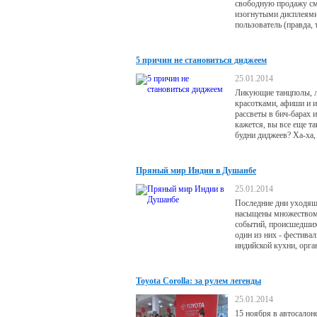
свободную продажу с
изогнутыми дисплеями
пользователь (правда, 
южнокорейский) удивл
необычным устройства
производители ищут т
5 причин не становиться диджеем
Которые позволили вы
смартфоны и планшет
25.01.2014
компьютеры не просто
Ликующие танцполы, 
по-настоящему гибким
красотками, афиши и 
телефон в трубочку ил
рассветы в бич-барах 
четыре раза,
кажется, вы все еще та
будни диджеев? Ха-ха, 
Пряный мир Индии в Душанбе
25.01.2014
Последние дни уходящ
насыщены множеством
событий, происшедших 
один из них - фестива
индийской кухни, орга
отеле «Хаятт Ридженс
Toyota Corolla: за рулем легенды
25.01.2014
15 ноября в автосалоне