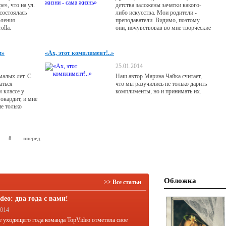
», что на ул.
детства заложены зачатки какого-
 состоялась
либо искусства. Мои родители -
оления
преподаватели. Видимо, поэтому
olla.
они, почувствовав во мне творческие
задатки, вовремя стали их во мне
развивать.
м»
«Ах, этот комплимент!..»
25.01.2014
малых лет. С
Наш автор Марина Чайка считает,
аться
что мы разучились не только дарить
 классе у
комплименты, но и принимать их.
окардит, и мне
не только
бодили от
Вспоминаю это
сон.
8
вперед
Обложка
>> Все статьи
deo: два года с вами!
2014
е уходящего года команда TopVideo отметила свое