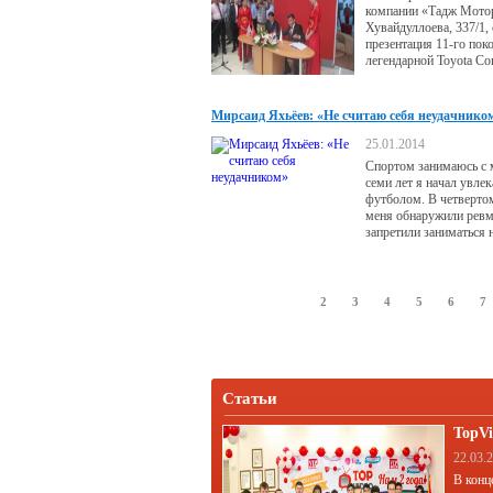
компании «Тадж Моторе
Хувайдуллоева, 337/1,
презентация 11-го пок
легендарной Toyota Cor
Мирсаид Яхьёев: «Не считаю себя неудачнико
25.01.2014
Спортом занимаюсь с 
семи лет я начал увлек
футболом. В четвертом
меня обнаружили ревм
запретили заниматься 
спортом, но даже осво
уроков физкультуры. 
время как кошмарный 
назад
1
2
3
4
5
6
7
Статьи
TopVi
22.03.
В конц