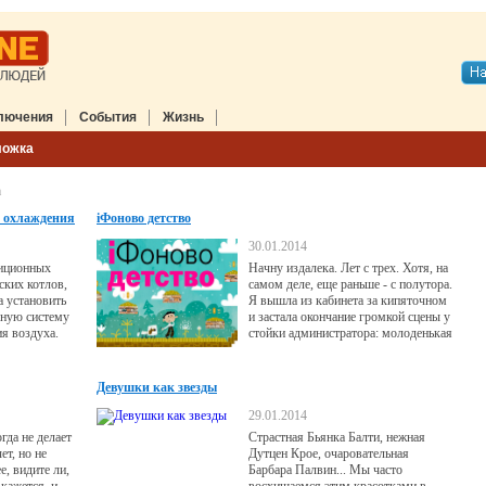
лючения
События
Жизнь
ложка
а
 охлаждения
iФоново детство
30.01.2014
диционных
Начну издалека. Лет с трех. Хотя, на
ских котлов,
самом деле, еще раньше - с полутора.
а установить
Я вышла из кабинета за кипяточном
вную систему
и застала окончание громкой сцены у
я воздуха.
стойки администратора: молоденькая
мама отрывает от своей ноги
малюсенькую девочку и
комментирует: не отклеится, пока
Девушки как звезды
телефон ей не отдам! Не дам, я
сказала, он мне самой нужен!»
29.01.2014
Девочке чуть больше года, но орет
гда не делает
Страстная Бьянка Балти, нежная
она громко и выразительно: «Играть
ет, но не
Дутцен Крое, очаровательная
дай!
е, видите ли,
Барбара Палвин... Мы часто