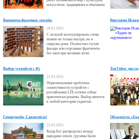
работ познакомить мир с культурой,
искусством, традициями и обычаями
своей родины. Гость VIPzone –
основатель частной музыкальной
школы в Гётеборге и успешный
Варианты фасадных «ролей»
Виктория Исаков
фотограф Нисcор Абдураззаков.
28.03.2014
С пользой эксплуатировать стены
можно не только внутри, но и
снаружи дома. Полностью глухие
фасады или отдельные фрагменты
без окон при желании легко
превратить в новое функциональное
пространство.
Выбор устройств с 4G
TopVideo: два го
22.03.2014
Первоначальные проблемы
совместимости устройств с
российскими LTE-сетями сейчас
практически решены. Выбор имеется
в любой категории гаджетов.
Гамарджоба, Сакартвело!
Обладатель «Ек
22.03.2014
Когда Бог распределял между
народами земли, грузины были