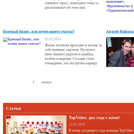
снимают стресс, повышают тонус и
рассказывают об этом нам.
Брачный бизнес, или почём нынче счастье?
Андрей Файзрахм
05.03.2014
Жизнь человека проходит в погоне за
собственным счастьем. На пути к
нему бывают радости и ошибки,
взлёты и падения. Сегодня стало
очевидным, что построить карьеру
гораздо легче, чем наладить личную
жизнь. Что делать, если надежда
встретить свою половинку
потихоньку превращается в
назад
1
2
вперед
призрачную фантазию? Брачные
агентства обещают помочь, но в их
ли руках ключ от долгожданного
счастья?
Статьи
TopVideo: два года с вами!
22.03.2014
В конце уходящего года команда TopVideo