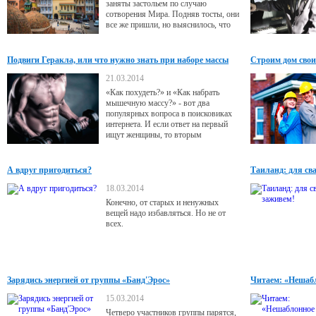
заняты застольем по случаю
сотворения Мира. Подняв тосты, они
все же пришли, но выяснилось, что
все земли уже распределены.
Подвиги Геракла, или что нужно знать при наборе массы
Строим дом свои
21.03.2014
«Как похудеть?» и «Как набрать
мышечную массу?» - вот два
популярных вопроса в поисковиках
интернета. И если ответ на первый
ищут женщины, то вторым
интересуется в основном сильная
половина. Разобраться в этом
вопросе нам помог Виталий
А вдруг пригодиться?
Таиланд: для св
Лычагин, персональный тренер
фитнес-клуба Panatta Sport кандидат
18.03.2014
в мастера спорта по силовому
Конечно, от старых и ненужных
троеборью, призер соревнований по
вещей надо избавляться. Но не от
боли биллингу и пауэрлифтингу.
всех.
Зарядись энергией от группы «Банд'Эрос»
Читаем: «Нешаб
«Терапевтически
15.03.2014
Четверо участников группы парятся,