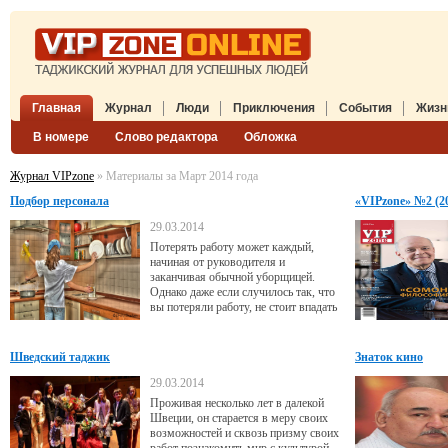
Главная
Журнал
Люди
Приключения
События
Жизн
В номере
Слово редактора
Обложка
Журнал VIPzone
» Материалы за Март 2014 года
Подбор персонала
«VIPzone» №2 (2
29.03.2014
Потерять работу может каждый,
начиная от руководителя и
заканчивая обычной уборщицей.
Однако даже если случилось так, что
вы потеряли работу, не стоит впадать
в уныние и излишне переживать, тем
более что этим вы делу не поможете.
Шведский таджик
Знаток кино
29.03.2014
Проживая несколько лет в далекой
Швеции, он старается в меру своих
возможностей и сквозь призму своих