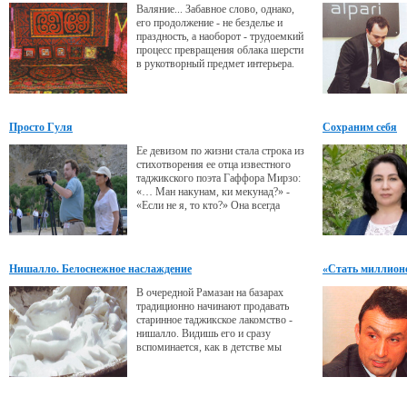
Валяние... Забавное слово, однако,
его продолжение - не безделье и
праздность, а наоборот - трудоемкий
процесс превращения облака шерсти
в рукотворный предмет интерьера.
Валяние войлока - это древнейшая
техника изготовления нетканого
материала из овечьей, верблюжьей,
козьей шерсти. Интересно, что эта
Просто Гуля
Сохраним себя
традиция была популярна когда-то и
в Таджикистане.
Ее девизом по жизни стала строка из
стихотворения ее отца известного
таджикского поэта Гаффора Мирзо:
«… Ман накунам, ки мекунад?» -
«Если не я, то кто?» Она всегда
писала стихи на русском, но скоро в
Париже впервые выйдет сборник ее
французских стихов. Она - автор и
режиссер около двадцати
Нишалло. Белоснежное наслаждение
«Стать миллионе
документальных фильмов, снятых на
киностудиях Таджикистана, России и
В очередной Рамазан на базарах
Франции. Она - Гульбахор Мирзоева.
традиционно начинают продавать
Или
старинное таджикское лакомство -
нишалло. Видишь его и сразу
вспоминается, как в детстве мы
окунали мизинец в пиалу и
смаковали сладчайшую на свете
белую глазурь!