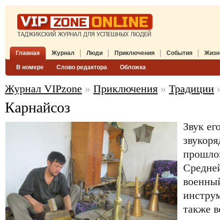
Главная
Журнал
Люди
Приключения
События
Жизн
В номере
Слово редактора
Обложка
Журнал VIPzone
»
Приключения
»
Традиции
»
Карнайсоз
Звук ег
звукоря
прошло
Средней
военны
инструм
также в