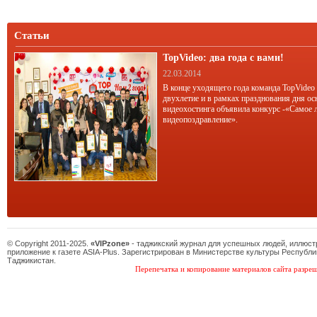
Статьи
TopVideo: два года с вами!
22.03.2014
В конце уходящего года команда TopVideo
двухлетие и в рамках празднования дня ос
видеохостинга объявила конкурс -«Самое 
видеопоздравление».
© Copyright 2011-2025.
«VIPzone»
- таджикский журнал для успешных людей, иллюс
приложение к газете ASIA-Plus. Зарегистрирован в Министерстве культуры Республи
Таджикистан.
Перепечатка и копирование материалов сайта разреш