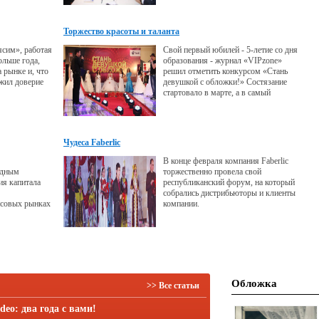
компании Tcell.
Торжество красоты и таланта
ясим», работая
Свой первый юбилей - 5-летие со дня
ольше года,
образования - журнал «VIPzone»
 рынке и, что
решил отметить конкурсом «Стань
ужил доверие
девушкой с обложки!» Состязание
стартовало в марте, а в самый
последний день весны, 31 мая - в
бизнесцентре «Душанбе Плаза»
прошло заключительное шоу. 10
лучших девушек-финалисток
Чудеса Faberlic
боролись за главный приз: стать
самой-самой и попасть на обложку
В конце февраля компания Faberlic
журнала. Мероприятие явилось
одным
торжественно провела свой
масштабным
я капитала
республиканский форум, на который
собрались дистрибьюторы и клиенты
совых рынках
компании.
ярном
, одним из
торговли
ая компания
Обложка
>> Все статьи
deo: два года с вами!