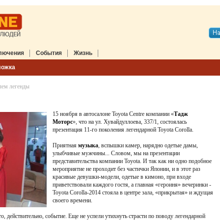
лючения
События
Жизнь
ложка
улем легенды
15 ноября в автосалоне Toyota Centre компании «
Тадж
Моторс
», что на ул. Хувайдуллоева, 337/1, состоялась
презентация 11-го поколения легендарной Toyota Corolla.
Приятная
музыка
, вспышки камер, нарядно одетые дамы,
улыбчивые мужчины... Словом, мы на презентации
представительства компании Toyota. И так как ни одно подобное
мероприятие не проходит без частички Японии, и в этот раз
красивые девушки-модели, одетые в кимоно, при входе
приветствовали каждого гостя, а главная «героиня» вечеринки -
Toyota Corolla-2014 стояла в центре зала, «прикрытая» и ждущая
своего времени.
о, действительно, событие. Еще не успели утихнуть страсти по поводу легендарной