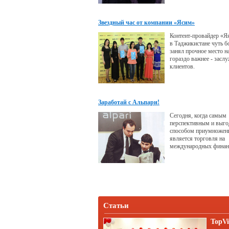
Бехруза Имомова.
Звездный час от компании «Ясим»
Контент-провайдер «Я
в Таджикистане чуть б
занял прочное место на
гораздо важнее - засл
клиентов.
Заработай с Альпари!
Сегодня, когда самым
перспективным и выг
способом приумножени
является торговля на
международных финан
в частности, на попул
валютном рынке Forex
лидеров рынка услуг 
является международн
Альпари.
Статьи
TopVi