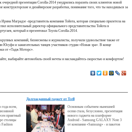
 к очередной презентации Corolla-2014 умудрились поразить своих клиентов новой
ие конструкторские и дизайнерские разработки, понимание того, что ты находишься за
 Ирина Маградзе -представитель компании Тойота, которая специально прилетела на
пил исполнительный директор официального представительства Тойота в
угаев, который и презентовал Toyota Corolla-2014.
ли крупных компаний, бизнесмены и журналисты, получили удовольствие также от
н Юсуфи и зажигательных танцев участников студии «Новая эра». В конце
рки от «Тадж Моторс».
жайте, выбирайте автомобиль своей мечты и наслаждайтесь скоростью и комфортом!
Долгожданный гаджет от Tcell
 года всем,
Основным событием нынешней
люзивной
осени стала, безусловно, презентация
есен приятный
нового гаджета на платформе
ре столицы
Android - Samsung GALAXY Note 3
я Fashion
от компании «Samsung» - и пакетов
изайнера
интересных предложений от