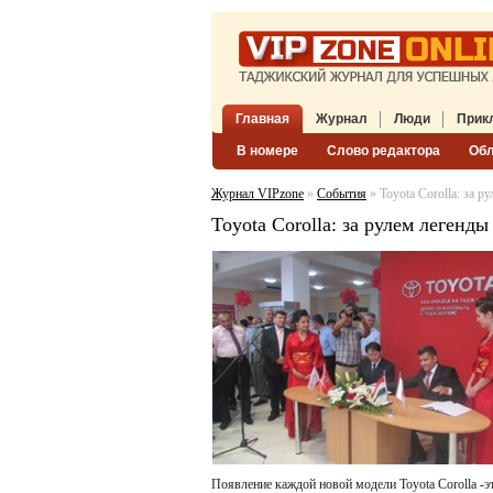
Главная
Журнал
Люди
Прик
В номере
Слово редактора
Об
Журнал VIPzone
»
События
» Toyota Corolla: за р
Toyota Corolla: за рулем легенды
Появление каждой новой модели Toyota Corolla -эт