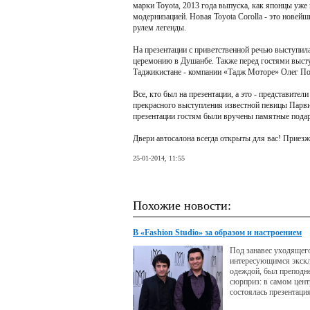
марки Toyota, 2013 года выпуска, как японцы уже
модернизацией. Новая Toyota Corolla - это новейш
рулем легенды.
На презентации с приветственной речью выступила
церемонию в Душанбе. Также перед гостями высту
Таджикистане - компании «Тадж Моторе» Олег Порт
Все, кто был на презентации, а это - представите
прекрасного выступления известной певицы Парви
презентации гостям были вручены памятные пода
Двери автосалона всегда открыты для вас! Приез
25-01-2014, 11:55
Похожие новости:
В «Fashion Studio» за образом и настроением
Под занавес уходящего
интересующимся экск
одеждой, был преподн
сюрприз: в самом цент
состоялась презентаци
Studio талантливого д