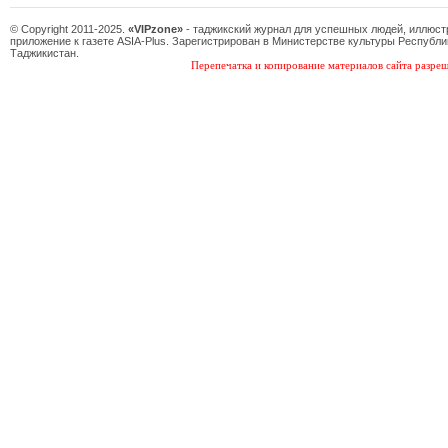
© Copyright 2011-2025.
«VIPzone»
- таджикский журнал для успешных людей, иллюс
приложение к газете ASIA-Plus. Зарегистрирован в Министерстве культуры Республи
Таджикистан.
Перепечатка и копирование материалов сайта разреш