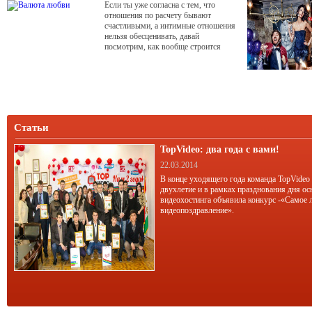
Если ты уже согласна с тем, что
отношения по расчету бывают
счастливыми, а интимные отношения
нельзя обесценивать, давай
посмотрим, как вообще строится
выгодное партнерство. Ответить на
этот вопрос удалось создателю
трансактного анализа американскому
психологу и психиатру Эрику Берну,
который обнаружил, что люди всю
жизнь играют в игры, предъявляя
друг другу для обмена своеобразные
Статьи
талоны и
TopVideo: два года с вами!
22.03.2014
В конце уходящего года команда TopVideo
двухлетие и в рамках празднования дня ос
видеохостинга объявила конкурс -«Самое 
видеопоздравление».