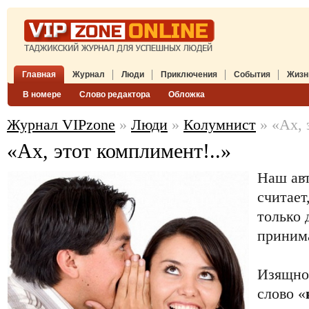
Главная
Журнал
Люди
Приключения
События
Жизн
В номере
Слово редактора
Обложка
Журнал VIPzone
»
Люди
»
Колумнист
» «Ах, 
«Ах, этот комплимент!..»
Наш ав
считает
только 
принима
Изящное
слово «