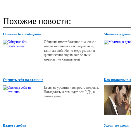
Похожие новости:
Общение без обобщений
Мальчик в девоч
Общение имеет большое значение в
жизни женщины - как социальной,
так и личной. Но по мере развития
цивилизации людям все больше
начинает не хватать этой
«единственной в жизни роскоши»,
как сказал об общении А. Сент-
Экзюпери. Проблема одиночества в
большом городе становится не
Оценить себя на отлично
Как правильно 
столько острой, сколько банальной.
Что же можно сделать, чтобы развить
Ее легко уронить и непросто поднять.
свои способности к общению?
Догадались, о чем идет речь? Да, о
самооценке.
Валюта любви
Уходя, не уходи