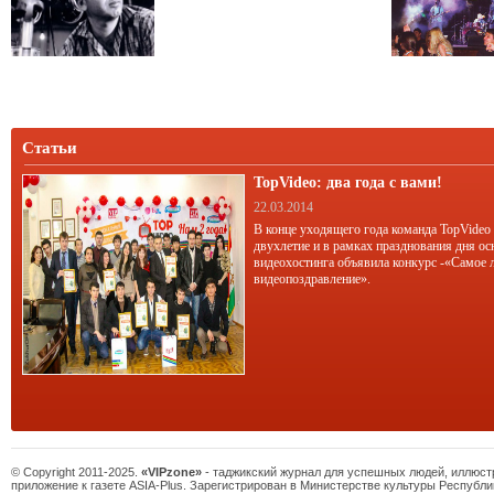
Статьи
TopVideo: два года с вами!
22.03.2014
В конце уходящего года команда TopVideo
двухлетие и в рамках празднования дня ос
видеохостинга объявила конкурс -«Самое 
видеопоздравление».
© Copyright 2011-2025.
«VIPzone»
- таджикский журнал для успешных людей, иллюс
приложение к газете ASIA-Plus. Зарегистрирован в Министерстве культуры Республи