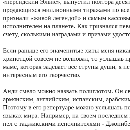
«персидский Элвис», выпустил полтора десят
продающихся миллионными тиражами по всем
признали «живой легендой» и самым кассов
исполнителем на планете. Как признался певе
счету, сколькими наградами и призами удост
Если раньше его знаменитые хиты меня никак
хрипотцой совсем не волновал, то услышав 
маме, которая задевает все струны души, я не
интересным его творчество.
Анди смело можно назвать полиглотом. Он св
армянским, английским, испанским, арабским
Поэтому в его репертуаре можно услышать пе
языках мира. Например, на своем последнем
пел с таджикскими исполнителями - Джониб