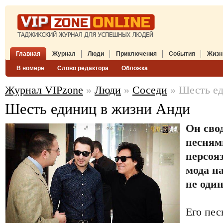
Главная
Журнал
Люди
Приключения
События
Жизн
В номере
Слово редактора
Обложка
Журнал VIPzone
»
Люди
»
Соседи
» Шесть ед
Шесть единиц в жизни Анди
Он сво
песням
персоя
мода на
не один
Его пес