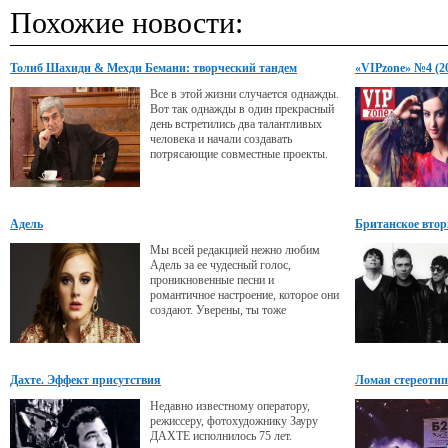
Похожие новости:
Толиб Шахиди & Мехди Бемани: творческий тандем
«VIPzone» №4 (2
Все в этой жизни случается однажды.
Вот так однажды в один прекрасный
день встретились два талантливых
человека и начали создавать
потрясающие совместные проекты.
Адель
Британское вто
Мы всей редакцией нежно любим
Адель за ее чудесный голос,
проникновенные песни и
романтичное настроение, которое они
создают. Уверены, ты тоже
разделяешь наше мнение, с
нетерпением ждешь выхода ее нового
альбома и с удовольствием
прочитаешь несколько интересных
Дахте. Эффект присутствия
Ломая стереотип
фактов об этой талантливой девушке.
Недавно известному оператору,
режиссеру, фотохудожнику Зауру
ДАХТЕ исполнилось 75 лет.