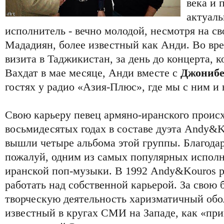
века и 
актуаль
исполнитель - вечно молодой, несмотря на св
Мададиян, более известный как Анди. Во вре
визита в Таджикистан, за день до концерта, 
Вахдат в мае месяце, Анди вместе с
Джониб
гостях у радио «Азия-Плюс», где мы с ним и 
Свою карьеру певец армяно-иранского проис
восьмидесятых годах в составе дуэта Andy&Ko
вышли четыре альбома этой группы. Благодар
пожалуй, одним из самых популярных исполн
иранской поп-музыки. В 1992 Andy&Kouros р
работать над собственной карьерой. За свою
творческую деятельность харизматичный обол
известный в кругах СМИ на Западе, как «пр