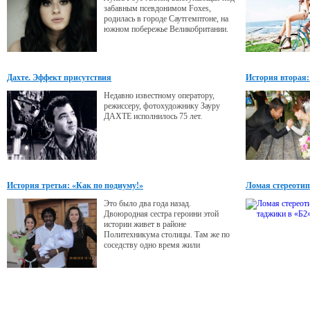
забавным псевдонимом Foxes,
родилась в городе Саутгемптоне, на
южном побережье Великобритании.
Дахте. Эффект присутствия
История вторая:
Недавно известному оператору,
режиссеру, фотохудожнику Зауру
ДАХТЕ исполнилось 75 лет.
История третья: «Как по подиуму!»
Ломая стереотип
Это было два года назад.
Двоюродная сестра героини этой
истории живет в районе
Политехникума столицы. Там же по
соседству одно время жили
футболисты команды ЦСКА -
Памир. Там они и познакомились –
наша героиня Азиза и Чарльз Накути
– нападающий команды, легионер из
республики Гана.