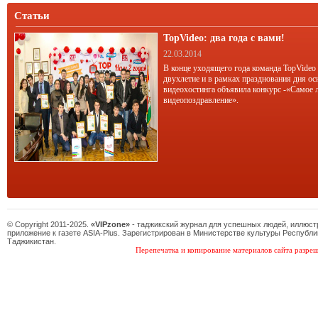
Статьи
TopVideo: два года с вами!
22.03.2014
В конце уходящего года команда TopVideo
двухлетие и в рамках празднования дня ос
видеохостинга объявила конкурс -«Самое 
видеопоздравление».
© Copyright 2011-2025.
«VIPzone»
- таджикский журнал для успешных людей, иллюс
приложение к газете ASIA-Plus. Зарегистрирован в Министерстве культуры Республи
Таджикистан.
Перепечатка и копирование материалов сайта разреш