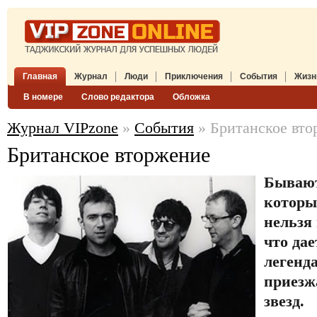
Главная
Журнал
Люди
Приключения
События
Жизн
В номере
Слово редактора
Обложка
Журнал VIPzone
»
События
» Британское вто
Британское вторжение
Бывают
которы
нельзя 
что дае
легенд
приезж
звезд.