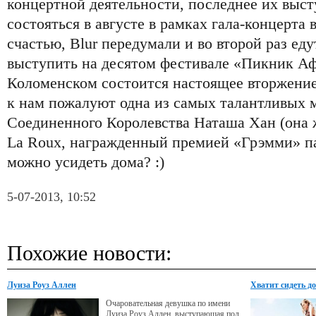
концертной деятельности, последнее их выс
состояться в августе в рамках гала-концерта в
счастью, Blur передумали и во второй раз ед
выступить на десятом фестивале «Пикник Аф
Коломенском состоится настоящее вторжение 
к нам пожалуют одна из самых талантливых 
Соединенного Королевства Наташа Хан (она же
La Roux, награжденный премией «Грэмми» пар
можно усидеть дома? :)
5-07-2013, 10:52
Похожие новости:
Луиза Роуз Аллен
Хватит сидеть д
Очаровательная девушка по имени
Луиза Роуз Аллен, выступающая под