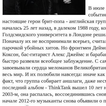
В июле 
событие
настоящие герои брит-попа - английская груп
началась 25 лет назад, в далеком 1988 году, к
Голдсмидского университета в Лондоне решил
Поначалу их не воспринимали всерьез, счита
парочкой убойных хитов. Но фронтмен Деймо
Коксон, бас-гитарист Алекс Джеймс и бараб
быстро развеяли всеобщее заблуждение. С са
завоевывали сердца меломанов Великобритан
весь мир. И их полюбили навсегда: иначе как
факт, что группа собирает аншлаги, даже несм
последний альбом - ThinkTank вышел 10 лет н
2003-м, она распалась, воссоединившись снов
начале 2012-го музыканты снова объявили о 