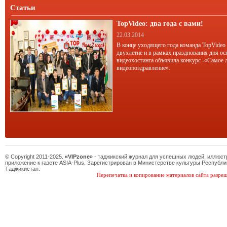
Статьи
TopVideo: два года с вами!
22.03.2014
В конце уходящего года команда TopVideo
двухлетие и в рамках празднования дня ос
видеохостинга объявила конкурс -«Самое 
видеопоздравление».
© Copyright 2011-2025.
«VIPzone»
- таджикский журнал для успешных людей, иллюс
приложение к газете ASIA-Plus. Зарегистрирован в Министерстве культуры Республи
Таджикистан.
Перепечатка и копирование материалов сайта разреш