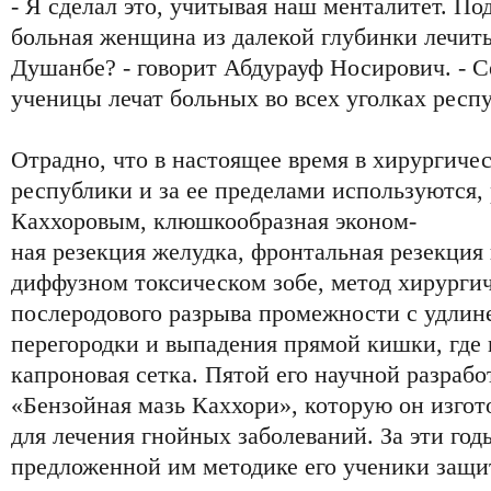
- Я сделал это, учитывая наш менталитет. По
больная женщина из далекой глубинки лечить
Душанбе? - говорит Абдурауф Носирович. - Се
ученицы лечат больных во всех уголках респ
Отрадно, что в настоящее время в хирургиче
республики и за ее пределами используются,
Каххоровым, клюшкообразная эконом-
ная резекция желудка, фронтальная резекци
диффузном токсическом зобе, метод хирургич
послеродового разрыва промежности с удлин
перегородки и выпадения прямой кишки, где
капроновая сетка. Пятой его научной разрабо
«Бензойная мазь Каххори», которую он изгот
для лечения гнойных заболеваний. За эти год
предложенной им методике его ученики защи