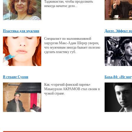
Таджикистан, чтобы продолжить
некогда начатое дело...
Пластика для мужчин
Дахте. Эффект п
Специалист по малоинвазивной
хирургии Макс-Адам Шерер уверен,
что мужчинам иногда бывает полезно
сделать пластику губ.
В стране Суоми
Баха-84: «Не мог
Как «горячий финский парень»
Маъмурхон АКРАМОВ стал своим в
чужой стране.