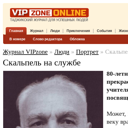
Главная
Журнал
Люди
Приключения
События
Жизн
В номере
Слово редактора
Обложка
Журнал VIPzone
»
Люди
»
Портрет
» Скальпе
Скальпель на службе
80-лет
прекра
учител
посвяща
Может, 
веку вр