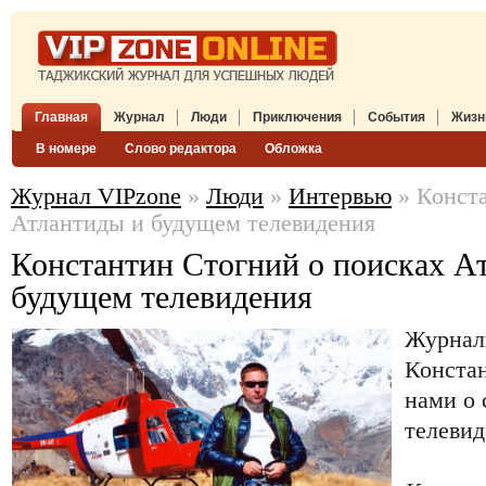
Главная
Журнал
Люди
Приключения
События
Жизн
В номере
Слово редактора
Обложка
Журнал VIPzone
»
Люди
»
Интервью
» Конста
Атлантиды и будущем телевидения
Константин Стогний о поисках А
будущем телевидения
Журнал
Констан
нами о 
телевид