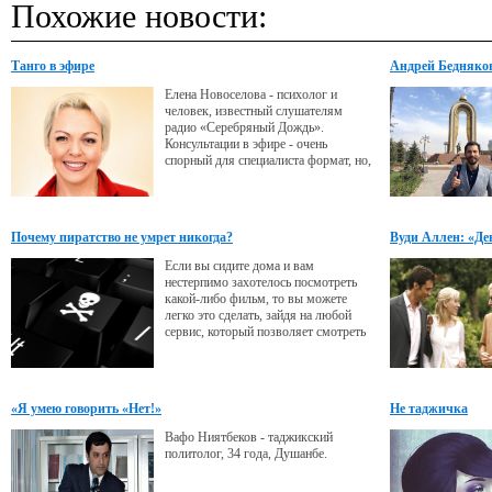
Похожие новости:
Танго в эфире
Андрей Бедняков
Питтом»
Елена Новоселова - психолог и
человек, известный слушателям
радио «Серебряный Дождь».
Консультации в эфире - очень
спорный для специалиста формат, но,
как считает Елена, полезный для
слушателя. Часто именно от нее люди
узнают, что психология это не
страшно, ведь она может помочь в
Почему пиратство не умрет никогда?
Вуди Аллен: «Ден
серьезных личностных проблемах.
приятный челов
Если вы сидите дома и вам
нестерпимо захотелось посмотреть
какой-либо фильм, то вы можете
легко это сделать, зайдя на любой
сервис, который позволяет смотреть
фильмы онлайн.
«Я умею говорить «Нет!»
Не таджичка
Вафо Ниятбеков - таджикский
политолог, 34 года, Душанбе.