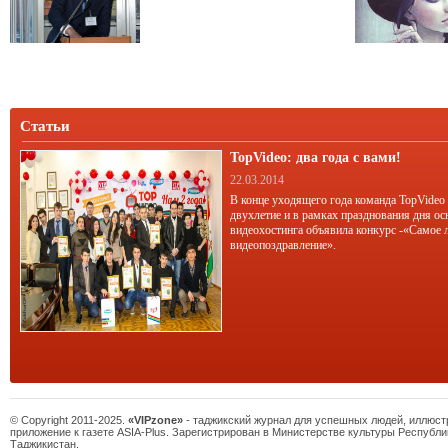
Статьи
TopVideo: два года с вами!
22.03.2014
В конце уходящего года команда TopVideo
двухлетие и в рамках празднования дня ос
видеохостинга объявила конкурс -«Самое 
видеопоздравление».
© Copyright 2011-2025.
«VIPzone»
- таджикский журнал для успешных людей, иллюс
приложение к газете ASIA-Plus. Зарегистрирован в Министерстве культуры Республи
Таджикистан.