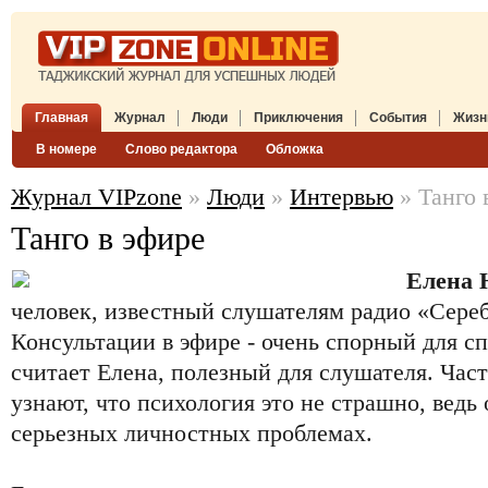
Главная
Журнал
Люди
Приключения
События
Жизн
В номере
Слово редактора
Обложка
Журнал VIPzone
»
Люди
»
Интервью
» Танго 
Танго в эфире
Елена 
человек, известный слушателям радио «Сере
Консультации в эфире - очень спорный для сп
считает Елена, полезный для слушателя. Час
узнают, что психология это не страшно, ведь
серьезных личностных проблемах.