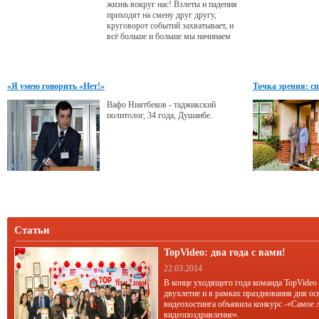
жизнь вокруг нас! Взлеты и падения
приходят на смену друг другу,
круговорот событий захватывает, и
всё больше и больше мы начинаем
ценить теплый семейный очаг - то
место, где можно расслабиться, не
думать о проблемах и суете будней.
«Я умею говорить «Нет!»
Точка зрения: с
Вафо Ниятбеков - таджикский
политолог, 34 года, Душанбе.
Статьи
TopVideo: два года с вами!
22.03.2014
В конце уходящего года команда TopVideo
двухлетие и в рамках празднования дня ос
видеохостинга объявила конкурс -«Самое 
видеопоздравление».