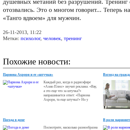
душевных метаний без разрушений. Тренинг
отозвались. Это о многом говорит... Теперь н
«Танго вдвоем» для мужчин.
26-11-2013, 11:22
Метки:
психолог
,
человек
,
тренинг
Похожие новости:
Парвона Ахрори и ее «штучки»
Взгляд на гражд
Каждый раз, когда в радиоэфире
«Азия-Плюс» звучит реклама: «Вау,
а это еще что за штучка?»
напрашивается ответ: «Парвона
Ахрори, та еще штучка!» Но у
креативщиков радиостанции свое
экстраординарное мышление, и
поэтому ответ в этом рекламном
слогане звучит несколько иначе.
Погода в доме
В роли марионе
Посмотрите, насколько разнообразна