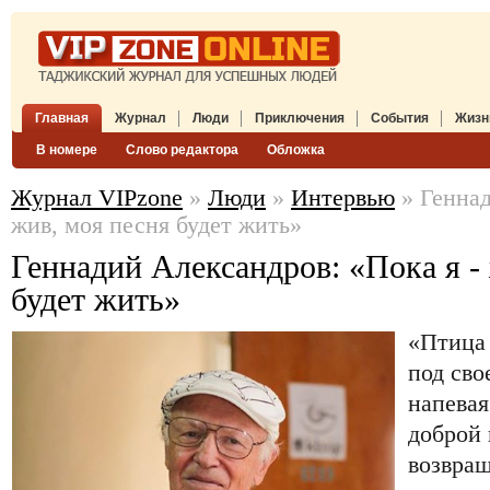
Главная
Журнал
Люди
Приключения
События
Жизн
В номере
Слово редактора
Обложка
Журнал VIPzone
»
Люди
»
Интервью
» Геннад
жив, моя песня будет жить»
Геннадий Александров: «Пока я -
будет жить»
«Птица 
под сво
напевая
доброй 
возвращ