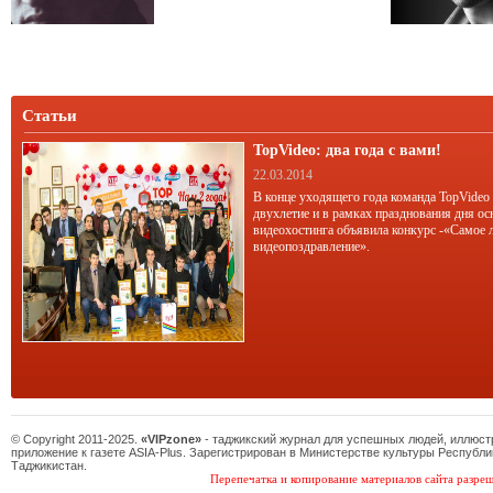
Баха-84.
Статьи
TopVideo: два года с вами!
22.03.2014
В конце уходящего года команда TopVideo
двухлетие и в рамках празднования дня ос
видеохостинга объявила конкурс -«Самое 
видеопоздравление».
© Copyright 2011-2025.
«VIPzone»
- таджикский журнал для успешных людей, иллюс
приложение к газете ASIA-Plus. Зарегистрирован в Министерстве культуры Республи
Таджикистан.
Перепечатка и копирование материалов сайта разреш