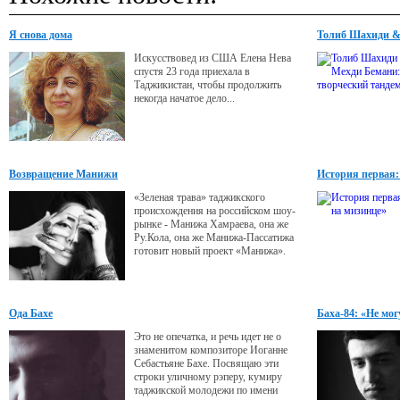
Я снова дома
Толиб Шахиди &
Искусствовед из США Елена Нева
спустя 23 года приехала в
Таджикистан, чтобы продолжить
некогда начатое дело...
Возвращение Манижи
История первая:
«Зеленая трава» таджикского
происхождения на российском шоу-
рынке - Манижа Хамраева, она же
Ру.Кола, она же Манижа-Пассатижа
готовит новый проект «Манижа».
Подробнее о нем певица рассказала
VIPzone.
Ода Бахе
Баха-84: «Не мог
Это не опечатка, и речь идет не о
знаменитом композиторе Иоганне
Себастьяне Бахе. Посвящаю эти
строки уличному рэперу, кумиру
таджикской молодежи по имени