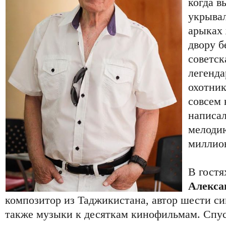
когда в
укрывал
арыках 
двору б
советск
легенда
охотни
совсем 
написал
мелодию
миллио
В гостя
Алекса
композитор из Таджикистана, автор шести си
также музыки к десяткам кинофильмам. Спуст