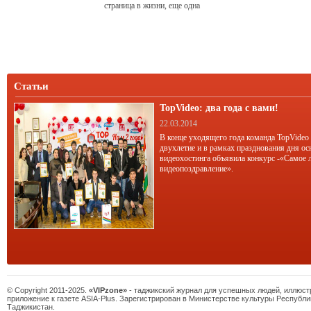
страница в жизни, еще одна
возможность для собственного
развития. При этом наш герой
считает, что во всех жизненных
ситуациях его спасает вера.
Статьи
TopVideo: два года с вами!
22.03.2014
В конце уходящего года команда TopVideo
двухлетие и в рамках празднования дня ос
видеохостинга объявила конкурс -«Самое 
видеопоздравление».
© Copyright 2011-2025.
«VIPzone»
- таджикский журнал для успешных людей, иллюс
приложение к газете ASIA-Plus. Зарегистрирован в Министерстве культуры Республи
Таджикистан.