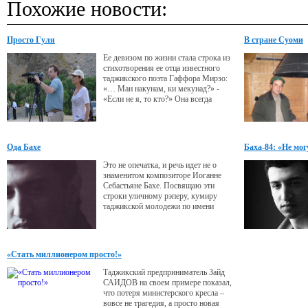
Похожие новости:
Просто Гуля
В стране Суоми
Ее девизом по жизни стала строка из
стихотворения ее отца известного
таджикского поэта Гаффора Мирзо:
«… Ман накунам, ки мекунад?» -
«Если не я, то кто?» Она всегда
писала стихи на русском, но скоро в
Париже впервые выйдет сборник ее
французских стихов. Она - автор и
режиссер около двадцати
Ода Бахе
Баха-84: «Не мог
документальных фильмов, снятых на
киностудиях Таджикистана, России и
Это не опечатка, и речь идет не о
Франции. Она - Гульбахор Мирзоева.
знаменитом композиторе Иоганне
Или
Себастьяне Бахе. Посвящаю эти
строки уличному рэперу, кумиру
таджикской молодежи по имени
Баха-84.
«Стать миллионером просто!»
Таджикский предприниматель Зайд
САИДОВ на своем примере показал,
что потеря министерского кресла –
вовсе не трагедия, а просто новая