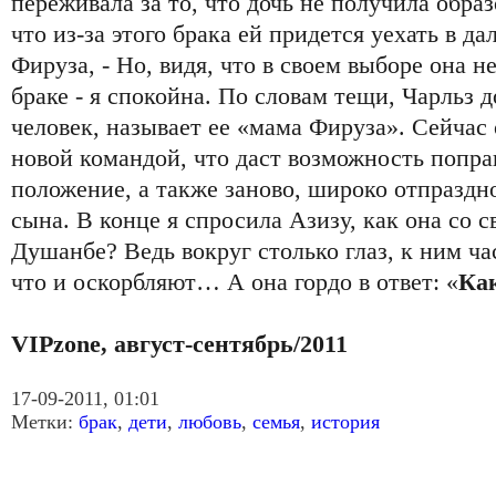
переживала за то, что дочь не получила обра
что из-за этого брака ей придется уехать в да
Фируза, - Но, видя, что в своем выборе она н
браке - я спокойна. По словам тещи, Чарльз
человек, называет ее «мама Фируза». Сейчас
новой командой, что даст возможность попра
положение, а также заново, широко отпраздн
сына. В конце я спросила Азизу, как она со 
Душанбе? Ведь вокруг столько глаз, к ним ча
что и оскорбляют… А она гордо в ответ: «
Как
VIPzone, август-сентябрь/2011
17-09-2011, 01:01
Метки:
брак
,
дети
,
любовь
,
семья
,
история