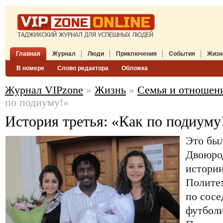
Главная
Журнал
Люди
Приключения
События
Жизн
В номере
Слово редактора
Обложка
Журнал VIPzone
»
Жизнь
»
Семья и отношен
по подиуму!»
История третья: «Как по подиуму
Это был
Двоюрод
истории
Полите
по сосе
футбол