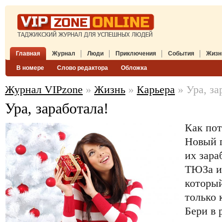
Главная
Журнал
Люди
Приключения
События
Жизн
В номере
Слово редактора
Обложка
Журнал VIPzone
»
Жизнь
»
Карьера
» Ура, за
Ура, заработала!
Как пот
Новый г
их зара
ТЮЗа и
который
только 
Бери в 