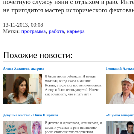
почетную службу няни с отдыхом в раю. Инте
не пригодится мастер исторического фехтова
13-11-2013, 00:08
Метки:
программа
,
работа
,
карьера
Похожие новости:
Алиса Хазанова, актриса
Геннадий Алексан
жить»
Я была тихим ребенком. И всегда
молчала, когда ехала в машине.
Кстати, это до сих пор не изменилось.
А еще я была очень упертой. Иначе
как объяснить, что в пять лет я
твердо решила стать балериной и
добилась своего. Многие девочки
мечтают о балете, но не каждая
готова убиваться у станка и
Девушка кистью - Ника Ширяева
«Я умею говорит
растягивать шпагат по несколько
часов в день.
В детстве я и рисовала, и танцевала, и
шила, и училась играть на пианино -
росла стопроцентно творческим