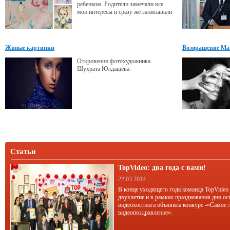
ребенком. Родители замечали все
мои интересы и сразу же записывали
меня в нужные кружки и секции.
Рисовала я, как и все девочки,
принцесс, эльфов и других сказочных
персонажей. Помню, мне подарили
Живые картинки
Возвращение М
книгу «Зачарованный мир» с
удивительно красивыми
Откровения фотохудожника
иллюстрациями фей, русалок и т.д.
Шухрата Юлдашева.
Книжка меня
Статьи
TopVideo: два года с вами!
22.03.2014
В конце уходящего года команда TopVideo
двухлетие и в рамках празднования дня ос
видеохостинга объявила конкурс -«Самое 
видеопоздравление».