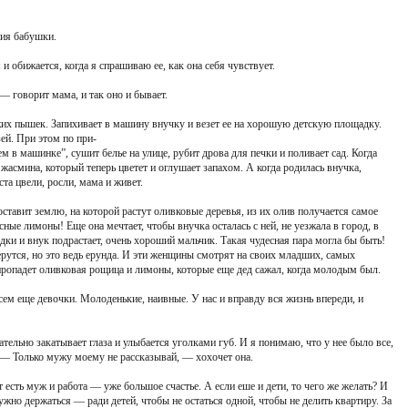
пия бабушки.
и обижается, когда я спрашиваю ее, как она себя чувствует.
— говорит мама, и так оно и бывает.
жих пышек. Запихивает в машину внучку и везет ее на хорошую детскую площадку.
зей. При этом по при-
ем в машинке”, сушит белье на улице, рубит дрова для печки и поливает сад. Когда
жасмина, который теперь цветет и оглушает запахом. А когда родилась внучка,
та цвели, росли, мама и живет.
оставит землю, на которой растут оливковые деревья, из их олив получается самое
ные лимоны! Еще она мечтает, чтобы внучка осталась с ней, не уезжала в город, в
едки и внук подрастает, очень хороший мальчик. Такая чудесная пара могла бы быть!
ерутся, но это ведь ерунда. И эти женщины смотрят на своих младших, самых
пропадет оливковая рощица и лимоны, которые еще дед сажал, когда молодым был.
ем еще девочки. Молоденькие, наивные. У нас и вправду вся жизнь впереди, и
ельно закатывает глаза и улыбается уголками губ. И я понимаю, что у нее было все,
. — Только мужу моему не рассказывай, — хохочет она.
т есть муж и работа — уже большое счастье. А если еше и дети, то чего же желать? И
нужно держаться — ради детей, чтобы не остаться одной, чтобы не делить квартиру. За