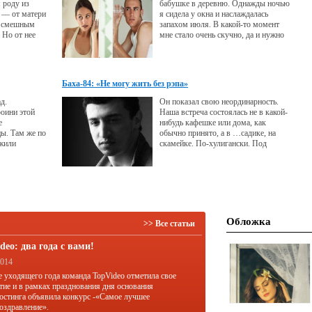
 роду из
бабушке в деревню. Однажды ночью
 — от матери
я сидела у окна и наслаждалась
не смешным
запахом июля. В какой-то момент
 Но от нее
мне стало очень скучно, да и нужно
щее. И женское
уже было идти спать...
ь и я могу
ву…
Баха-84: «Не могу жить без рэпа»
д.
Он показал свою неординарность.
роини этой
Наша встреча состоялась не в какой-
е
нибудь кафешке или дома, как
ы. Там же по
обычно принято, а в …садике, на
 жили
скамейке. По-хулигански. Под
ЦСКА -
гитару. Причем, к концу интервью
накомились –
садик закрыли, и мне, 40-летней
 Чарльз Накути
тетке, пришлось вспоминать детство
, легионер из
и перелазить через забор.
Обложка
>> Все статьи
deo: два года с вами!
2014
е уходящего года команда TopVideo отметила свое
тие и в рамках празднования дня основания
остинга объявила конкурс -«Самое лучшее
оздравление».