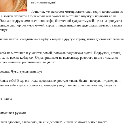
за булками ездит!
Точно так же, на своем мотоциклике, она . ездит за овощами, за
 высокой скорости. По вечерам она сажает на мотоцикл внучку и привозит ее на
Элина с подружками пьет вино, кофе, болтает, об-суждает мужей, цены на продукты,
они до сих пор ревнуют мужей, строят глазки знакомым дедушкам, мечтают выдать
дущее.
овое платье, съездить на свадьбу к внуку в другую страну, найти достойного жениха
 себя на мотоцикл и уносится домой, помахав подружкам рукой. Подружки, кстати,
ких, но все же каблуках. Одна приезжает на велосипеде розового цвета в таком же
арую машинку, рассчитанную на двоих.
рослая. Чувствуешь разницу?
бовь к себе? Ведь они тоже прожили непростую жизнь, были и потери, и трагедии, и
авляет себя сделать прическу, которую увидит только хозяйка пекарни, и едет за
я Элина.
азмахивая руками.
тебя здоровы, слава богу, ты еще девочка! У тебя не может быть плохого