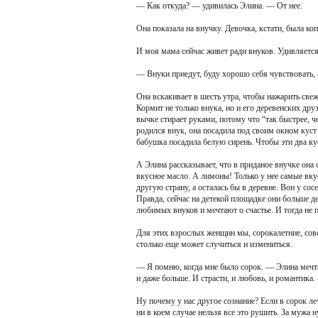
— Как откуда? — удивилась Элина. — От нее.
Она показала на внучку. Девочка, кстати, была ко
И моя мама сейчас живет ради внуков. Удивляется 
— Внуки приедут, буду хорошо себя чувствовать, 
Она вскакивает в шесть утра, чтобы нажарить све
Кормит не только внука, но и его деревенских дру
вычке стирает руками, потому что “так быстрее, ч
родился внук, она посадила под своим окном куст 
бабушка посадила белую сирень. Чтобы эти два кус
А Элина рассказывает, что в приданое внучке она 
вкусное масло. А лимоны! Только у нее самые вкус
другую страну, а осталась бы в деревне. Вон у сос
Правда, сейчас на детекой площадке они больше д
любимых внуков и мечтают о счастье. И тогда не 
Для этих взрослых женщин мы, сорокалетние, совс
столько еще может случиться и измениться.
— Я помню, когда мне было сорок. — Элина мечтат
и даже больше. И страсти, и любовь, и романтика
Ну почему у нас другое сознание? Если в сорок ле
ни в коем случае нельзя все это рушить. За мужа 