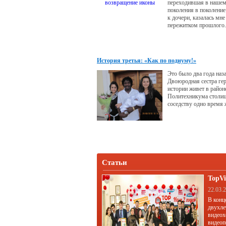
переходившая в нашем
поколения в поколение
к дочери, казалась м
пережитком прошлого.
зависело все мое буду
счастье, которое тепер
передать по наследст
История третья: «Как по подиуму!»
Это было два года наза
Двоюродная сестра ге
истории живет в район
Политехникума столиц
соседству одно время
футболисты команды 
Памир. Там они и поз
наша героиня Азиза и
– нападающий команды
республики Гана.
Статьи
TopVi
22.03.
В конц
двухле
видеох
видеоп