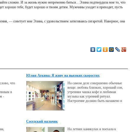
айти сложно. И за жизнь нужно непременно биться... Элина подтвердила мне то, что
дет хорошо тебе, будет хорошо и твоим детям. Мужчины уходят и приходят, пусть
ния, — советует мне Элина, с удовольствием затягиваясь сигаретой. Наверное, она
Юлия Аткина: Я живу на высоких скоростях
 слово, что
На самом деле совершенно обычные
вещи: любовь близких, хороший сон,
лвным в
утренняя чашка кофе и любимая
м -
музыка как утренний ритуал.
.
Настроение должно быть налажено и
без музыки дело не обходится.
Соседский мальчик
на,
На летних каникулах я поехала к