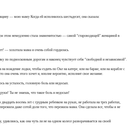
щину — мою маму Когда ей исполнилось шестьдесят, она сказала:
При этом немедленно стала знаменитостью — самой “староводящей” женщиной в
т! — хохотала мама и очень собой гордилась.
у по подмосковным дорогам и наконец чувствует себя “свободной и независимой”.
 на вождение лодки, чтобы ездить по Оке на катере, или на барже, или на корабле с
то она очень этого хочет и, вполне вероятно, исполнит свое желание.
юсь на усталость, головную боль или недосып.
уки! Ты не знаешь, что такое боль и недосып!
в двадцать восемь лет с грудным ребенком на руках, не работала на трех работах,
 пережила даже сотой доли того, что пережила мама. Она сделала все, чтобы я не
 удивляясь, как она чуть ли не на одном колесе разворачивается на своей