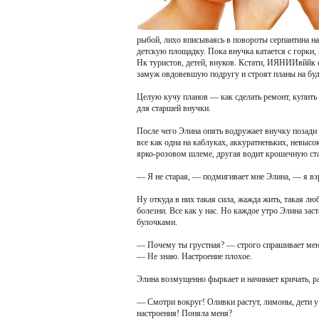
рыбой, лихо вписываясь в повороты серпантина на
детскую площадку. Пока внучка катается с горки, 
Нк туристов, детей, внуков. Кстати, ИЯНИИвййк 
замуж овдовевшую подругу и строят планы на бу
Целую кучу планов — как сделать ремонт, купить н
для старшей внучки.
После чего Элина опять водружает внучку позади
все как одна на каблуках, аккуратненьких, невысо
ярко-розовом шлеме, другая водит крошечную ст
— Я не старая, — подмигивает мне Элина, — я вз
Ну откуда в них такая сила, жажда жить, такая лю
болезни. Все как у нас. Но каждое утро Элина заст
булочками.
— Почему ты грустная? — строго спрашивает мен
— Не знаю. Настроение плохое.
Элина возмущенно фыркает и начинает кричать, р
— Смотри вокруг! Оливки растут, лимоны, дети у 
настроения! Поняла меня?