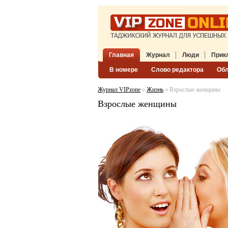
Главная
Журнал
Люди
Прик
В номере
Слово редактора
Об
Журнал VIPzone
»
Жизнь
» Взрослые женщины
Взрослые женщины