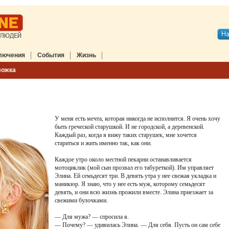
лючения
События
Жизнь
ложка
У меня есть мечта, которая никогда не исполнится. Я очень хочу
быть греческой старушкой. И не городской, а деревенской.
Каждый раз, когда я вижу таких старушек, мне хочется
стариться и жить именно так, как они.
Каждое утро около местной пекарни останавливается
мотоциклик (мой сын прозвал его табуреткой). Им управляет
Элина. Ей семьдесят три. В девять утра у нее свежая укладка и
маникюр. Я знаю, что у нее есть муж, которому семьдесят
девять, и они всю жизнь прожили вместе. Элина приезжает за
свежими булочками.
— Для мужа? — спросила я.
— Почему? — удивилась Элина. — Для себя. Пусть он сам себе