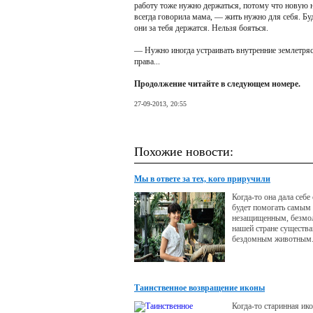
работу тоже нужно держаться, потому что новую н
всегда говорила мама, — жить нужно для себя. Бу
они за тебя держатся. Нельзя бояться.
— Нужно иногда устраивать внутренние землетрясе
права...
Продолжение читайте в следующем номере.
27-09-2013, 20:55
Похожие новости:
Мы в ответе за тех, кого приручили
Когда-то она дала себе
будет помогать самым
незащищенным, безмо
нашей стране существа
бездомным животным
Таинственное возвращение иконы
Когда-то старинная ико