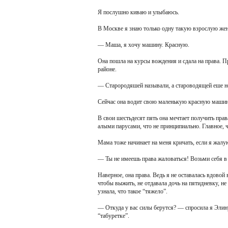
Я послушно киваю и улыбаюсь.
В Москве я знаю только одну такую взрослую жен
— Маша, я хочу машину. Красную.
Она пошла на курсы вождения и сдала на права. 
районе.
— Старородяшей называли, а староводящей еше не
Сейчас она водит свою маленькую красную машинк
В свои шестьдесят пять она мечтает получить права
алыми парусами, что не принципиально. Главное, ч
Мама тоже начинает на меня кричать, если я жалу
— Ты не имеешь права жаловаться! Возьми себя в р
Наверное, она права. Ведь я не оставалась вдовой 
чтобы выжить, не отдавала дочь на пятидневку, не
узнала, что такое “тяжело”.
— Откуда у вас силы берутся? — спросила я Элину,
“табуретке”.