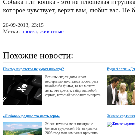
Собака или кошка - это не плюшевая игрушка
которое чувствует, верит вам, любит вас. Не
26-09-2013, 23:15
Метки:
проект
,
животные
Похожие новости:
Почему пиратство не умрет никогда?
Вуди Аллен: «Ден
приятный челов
Если вы сидите дома и вам
нестерпимо захотелось посмотреть
какой-либо фильм, то вы можете
легко это сделать, зайдя на любой
сервис, который позволяет смотреть
фильмы онлайн.
«Любовь к родине это часть веры»
Живые картинк
Жизнь научила меня никогда не
бояться трудностей. Из-за кризиса
2008 года моя компания временно