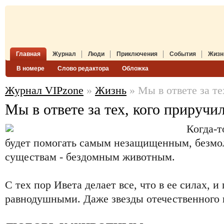
Главная
Журнал
Люди
Приключения
События
Жизн
В номере
Слово редактора
Обложка
Журнал VIPzone
»
Жизнь
» Мы в ответе за те
Мы в ответе за тех, кого приручи
Когда-т
будет помогать самым незащищенным, безмо
существам - бездомным животным.
С тех пор Ивета делает все, что в ее силах, 
равнодушными. Даже звезды отечественного 