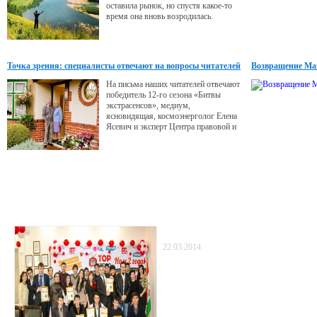
оставила рынок, но спустя какое-то
время она вновь возродилась.
Точка зрения: специалисты отвечают на вопросы читателей
Возвращение М
На письма наших читателей отвечают
победитель 12-го сезона «Битвы
экстрасенсов», медиум,
ясновидящая, космоэнерголог Елена
Ясевич и эксперт Центра правовой и
психологической помощи в
экстремальных ситуациях Анна
Антошкина.
Статьи
TopVideo: два года с вами!
22.03.2014
В конце уходящего года команда TopVideo
двухлетие и в рамках празднования дня ос
видеохостинга объявила конкурс -«Самое 
видеопоздравление».