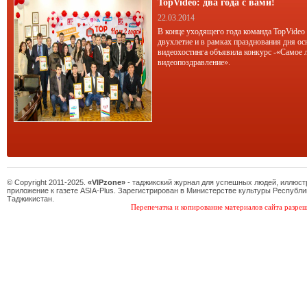
TopVideo: два года с вами!
22.03.2014
В конце уходящего года команда TopVideo
двухлетие и в рамках празднования дня ос
видеохостинга объявила конкурс -«Самое 
видеопоздравление».
© Copyright 2011-2025.
«VIPzone»
- таджикский журнал для успешных людей, иллюс
приложение к газете ASIA-Plus. Зарегистрирован в Министерстве культуры Республи
Таджикистан.
Перепечатка и копирование материалов сайта разреш