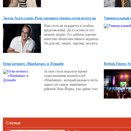
Нафисы Имрановой. В этом году мы
увидели новую коллекцию «Модной
любви» - «FashionJivj», часть из
которой была представлена в...
Эрадж Асадуллаев: Ради хорошего снимка готов встать на
Универсальный 
«золотой оправе».
голову
Наш гость не нуждается в особом
представлении. Да и гостем-то его
назвать трудно. Его работы хорошо
известны читателям нашего журнала.
Он для нас, скорее, партнер, коллега,
друг… Сегодня Эрадж Асадуллаев
делится с читателями журнала
«Реклама&IDEAS» тонкостями
своего мастерства.
Огни ночного «Manhattan» в Душанбе
Reebok Fitness 
За свое столь недолгое время
существования ночной клуб
«Manhattan», который назван в честь
одного из самых знаменитых
районов Нью-Йорка, уже давно стал
местом отличного
времяпрепровождения продвинутой
молодежи нашей столицы.
Статьи