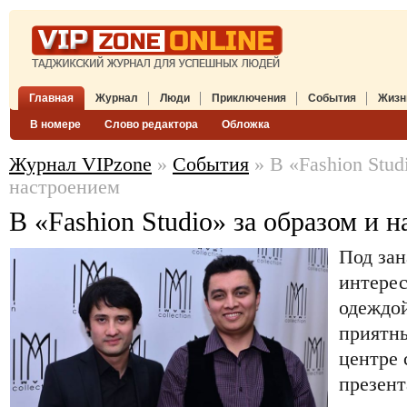
Главная
Журнал
Люди
Приключения
События
Жизн
В номере
Слово редактора
Обложка
Журнал VIPzone
»
События
» В «Fashion Stud
настроением
В «Fashion Studio» за образом и 
Под зан
интере
одеждой
приятн
центре 
презент