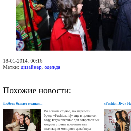
18-01-2014, 00:16
Метки:
дизайнер
,
одежда
Похожие новости:
Любовь бывает модная...
«Fashion JivJ» 
Во всяком случае, так перевели
бренд «FashionJivj» еще в прошлом
году, когда впервые для современных
модниц страны презентовали
коллекцию молодого дизайнера