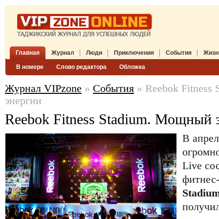
Главная
Журнал
Люди
Приключения
События
Жизн
В номере
Слово редактора
Обложка
Журнал VIPzone
»
События
» Reebok Fitness
энергии
Reebok Fitness Stadium. Мощный 
В апрел
огромно
Live со
фитнес
Stadiu
получи