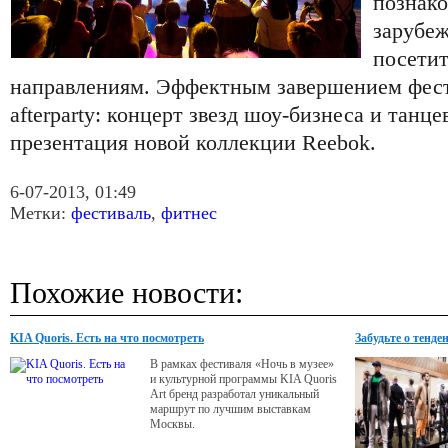
познако
зарубе
посетит
направлениям. Эффектным завершением фест
afterparty: концерт звезд шоу-бизнеса и танц
презентация новой коллекции Reebok.
6-07-2013, 01:49
Метки:
фестиваль
,
фитнес
Похожие новости:
KIA Quoris. Есть на что посмотреть
Забудьте о тенде
В рамках фестиваля «Ночь в музее»
и культурной программы KIA Quoris
Art бренд разработал уникальный
маршрут по лучшим выставкам
Москвы.