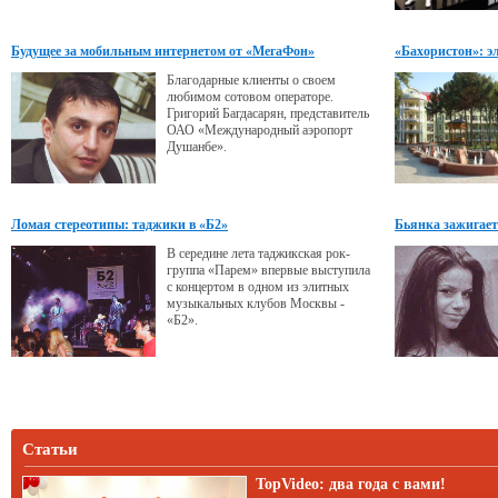
Будущее за мобильным интернетом от «МегаФон»
«Бахористон»: э
Благодарные клиенты о своем
любимом сотовом операторе.
Григорий Багдасарян, представитель
ОАО «Международный аэропорт
Душанбе».
Ломая стереотипы: таджики в «Б2»
Бьянка зажигает
В середине лета таджикская рок-
группа «Парем» впервые выступила
с концертом в одном из элитных
музыкальных клубов Москвы -
«Б2».
Статьи
TopVideo: два года с вами!