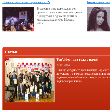
Ломая стереотипы: таджики в «Б2»
Бьянка зажигает
В середине лета таджикская рок-
группа «Парем» впервые выступила
с концертом в одном из элитных
музыкальных клубов Москвы -
«Б2».
Статьи
TopVideo: два года с вами!
22.03.2014
В конце уходящего года команда TopVideo
двухлетие и в рамках празднования дня ос
видеохостинга объявила конкурс -«Самое 
видеопоздравление».