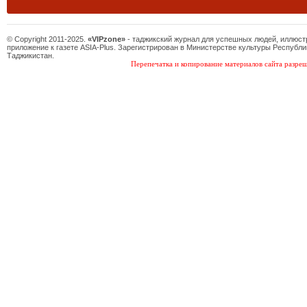
© Copyright 2011-2025.
«VIPzone»
- таджикский журнал для успешных людей, иллюс
приложение к газете ASIA-Plus. Зарегистрирован в Министерстве культуры Республи
Таджикистан.
Перепечатка и копирование материалов сайта разреш