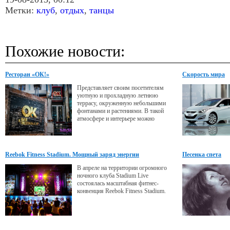
Метки:
клуб
,
отдых
,
танцы
Похожие новости:
Ресторан «ОК!»
Скорость мира
Представляет своим посетителям
уютную и прохладную летнюю
террасу, окруженную небольшими
фонтанами и растениями. В такой
атмосфере и интерьере можно
расслабиться, даже если Ваш отпуск
еще не наступил или уже завершился.
Reebok Fitness Stadium. Мощный заряд энергии
Песенка спета
В апреле на территории огромного
ночного клуба Stadium Live
состоялась масштабная фитнес-
конвенция Reebok Fitness Stadium.