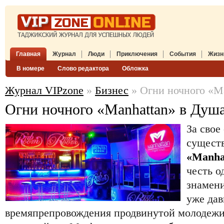
Главная
Журнал
Люди
Приключения
События
Жизн
В номере
Слово редактора
Обложка
Журнал VIPzone
»
Бизнес
» Огни ночного «M
Огни ночного «Manhattan» в Душ
За свое
сущест
«Manha
честь о
знамен
уже дав
времяпрепровождения продвинутой молодежи