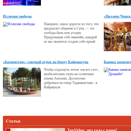
местом отличного
времяпрепровождения продвинутой
молодежи нашей столицы.
Иллюзия свободы
«Пилзнер Чешска
Наверное, самое дорогое из того, что
предлагает общение в Сети, — это
свобода быть кем угодно.
Придумывая себе никнейм, каждый
из нас пытается создать себе яркий
индивидуальный образ, некую маску,
под анонимностью которой мы
можем все.
«Бахористон»: элитный отдых на берегу Кайраккума
Бьянка зажигает
Чтобы отдохнуть летом «на все сто»,
необязательно ехать на солнечные
пляжи Анталии. Достаточно
добраться на север Таджикистана - в
Кайраккум.
Статьи
TopVideo: два года с вами!