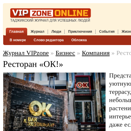
Главная
Журнал
Люди
Приключения
События
Жизн
В номере
Слово редактора
Обложка
Журнал VIPzone
»
Бизнес
»
Компания
» Рест
Ресторан «ОК!»
Предста
уютную
террасу
неболь
растени
интерье
даже ес