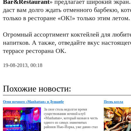
Bar&Restaurant
» предлагает широкий экран
даст вам долго ждать отменного барбекю, кот
только в ресторане «ОК!» только этим летом.
Огромный ассортимент коктейлей для любит
напитков. А также, отведайте вкус настоящег
террасе ресторана ОК.
19-08-2013, 00:18
Похожие новости:
Огни ночного «Manhattan» в Душанбе
Песнь козла
За свое столь недолгое время
существования ночной клуб
«Manhattan», который назван в честь
одного из самых знаменитых
районов Нью-Йорка, уже давно стал