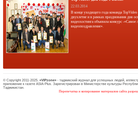
22.03.2014
В конце уходящего года команда TopVideo
двухлетие и в рамках празднования дня ос
видеохостинга объявила конкурс -«Самое 
видеопоздравление».
© Copyright 2011-2025.
«VIPzone»
- таджикский журнал для успешных людей, иллюс
приложение к газете ASIA-Plus. Зарегистрирован в Министерстве культуры Республи
Таджикистан.
Перепечатка и копирование материалов сайта разреш