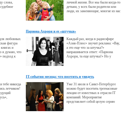
ду слова,
личной жизни. Все мы были когда-то
 судебное
детьми, у всех были родители или
люди, их заменяющие, многие из нас
сами впоследствии стали
родителями.
Парвона Ахрори и ее «штучки»
 для любовных
Каждый раз, когда в радиоэфире
ская фигура
«Азия-Плюс» звучит реклама: «Вау,
 книгах и
а это еще что за штучка?»
о я думаю, что
напрашивается ответ: «Парвона
» подход к
Ахрори, та еще штучка!» Но у
очен и
креативщиков радиостанции свое
инимаем
экстраординарное мышление, и
и как само
поэтому ответ в этом рекламном
но в
слогане звучит несколько иначе.
IT-события месяца: что посетить и увидеть
твует. Это
шего
и тебе никогда
Уже 31 июля в Санкт-Петербурге
 каждом
ись летчиком!
можно будет посетить трехчасовые
и бывают
ведущий
лекции от известных в отрасли IT
усь»,
компаний. Мероприятие
представляет собой целую серию
ество сердец,
бесплатных занятий, стать
идимо, очень
участником которых сможет каждый
сказал, почему
желающий.
емле.