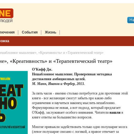
лючения
События
Жизнь
ложка
ешаблонное мышление», «Креативность» и «Терапевтический театр»
», «Креативность» и «Терапевтический театр»
О’Кифф Дж.
Нешаблонное мышление. Проверенная методика
достижения амбициозных целей.
М. Манн, Иванов и Фербер, 2013.
За пять часов - именно столько потребуется для прочтения этой
книги - все желающие смогут забыть про какие-либо
ограничения и научиться наконец мыслить нешаблонно.
Формулировка не новая, а вот подход, который предлагает
О'Кифф, заслуживает особого внимания. Читатели
нашли
в
книге ответы на большинство вопросов.
Многие привыкли задействовать только одно полушарие мозга
(левое полушарие связано с логикой, а правое отвечает за