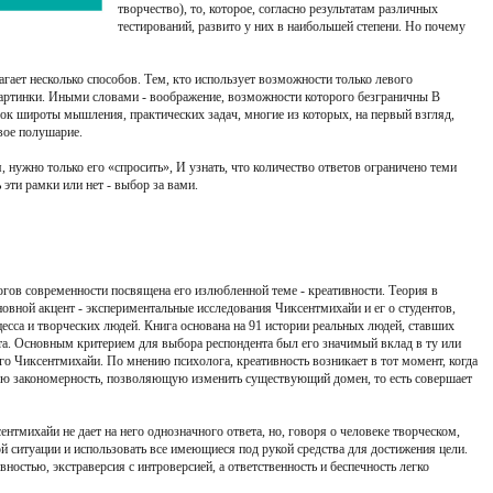
творчество), то, которое, согласно результатам различных
тестирований, развито у них в наибольшей степени. Но почему
гает несколько способов. Тем, кто использует возможности только левого
картинки. Иными словами - воображение, возможности которого безграничны В
ок широты мышления, практических задач, многие из которых, на первый взгляд,
вое полушарие.
 нужно только его «спросить», И узнать, что количество ответов ограничено теми
 эти рамки или нет - выбор за вами.
гов современности посвящена его излюбленной теме - креативности. Теория в
овной акцент - экспериментальные исследования Чиксентмихайи и ег о студентов,
сса и творческих людей. Книга основана на 91 истории реальных людей, ставших
а. Основным критерием для выбора респондента был его значимый вклад в ту или
его Чиксентмихайи. По мнению психолога, креативность возникает в тот момент, когда
ую закономерность, позволяющую изменить существующий домен, то есть совершает
нтмихайи не дает на него однозначного ответа, но, говоря о человеке творческом,
й ситуации и использовать все имеющиеся под рукой средства для достижения цели.
вностью, экстраверсия с интроверсией, а ответственность и беспечность легко