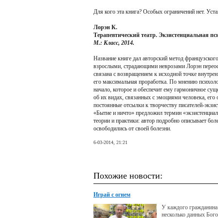
Для кого эта книга? Особых ограничений нет. Ус
Лорэн К.
Терапевтический театр. Экзистенциальная пс
М.: Класс, 2014.
Название книге дал авторский метод французского
взрослыми, страдающими неврозами Лорэн переос
связана с возвращением к исходной точке внутрен
его максимальная проработка. По мнению психолог
начало, которое и обеспечит ему гармоничное сущ
об их видах, связанных с эмоциями человека, его
постоянные отсылки к творчеству писателей-экзис
«Бытие и ничто» предложил термин «экзистенциал
теории и практики: автор подробно описывает бол
освободились от своей болезни.
6-03-2014, 21:21
Похожие новости:
Играй с огнем
У каждого гражданин
несколько данных Бого