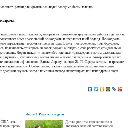
танавливать рамки для креативных людей заведомо бессмысленно.
иходрама.
 психолога и психотерапевта, который на протяжении тридцати лет работал с детьми и
мысливает опыт классической психодрамы и предлагает иной подход. Психодрама
него переживания, а основная цель метода Лорэна - построение картины будущего,
а, излечиваясь от невроза, человек должен ощущать в себе растущее созидательное
ествование. Лорэн знакомит читателей с понятием трансферов, а потом рассказывает
 ощущениями, физическими состояниями, а также с поведением. Автор книги делает
тенциалистов и философов. Близка Лорэну позиция Ж.-П. Сартра, который в трактате
ьный психоанализ». Особая ценность книги -в необычайно гармоничном союзе
ее двадцати случаев, когда с помощью метода экзистенциальной психодрамы люди
Часть 3. Родители и дети
а США есть
Детско-родительские отношения
м прав: право
являются важной составляющей