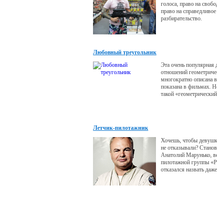
голоса, право на свобо
право на справедливое
разбирательство.
Любовный треугольник
Эта очень популярная
отношений геометриче
многократно описана в
показана в фильмах. Н
такой «геометрический
сфере отношений ошиб
поверхностен. Мы пр
любовные треугольник
собой разумеющееся, 
Летчик-пилотажник
реальности их не сущес
всего лишь ошибка на
Хочешь, чтобы девушк
мышления. Конечно, в
не отказывали? Станов
конкретном случае он
Анатолий Марунько, 
различны,
пилотажной группы «Р
отказался назвать даже
приблизительное колич
которое он покорил. В
уж много. Зато он рас
в небе лучше, чем на з