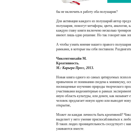
бы не включить в работу оба полушария?
Для активации каждого из полушарий автор предла
полушария, помогут метафоры, цвета, аналогии, 
каждую главу книги включено несколько трениров
имеют лишь одно решение. Но так говорит нам ле
А чтобы узнать мнение вашего правого полушария,
рамками, в которые вы себя поставили. Раздвигать
Чиксентмихайи М.
Креативность.
М.: Карьера Пресс, 2013.
Новая книга одного из самых цитируемых психоло
привычном ее понимании сведена к минимуму, осн
посвященные изучению природы творческого проце
участниками видеоинтервью в рамках эксперимент
иную область культуры, или домен, как называет 
человек предлагает новую идею или выводит нов
открытие,
Может ли каждая личность быть креативной? Чиксе
выделяет у него умение приспосабливаться к любо
В таких людях проницательность соседствует с наи
уживаются вместе.