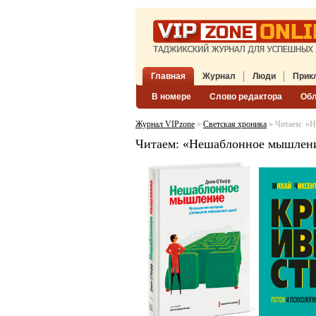
Главная
Журнал
Люди
Прик
В номере
Слово редактора
Об
Журнал VIPzone
»
Светская хроника
» Читаем: «Н
Читаем: «Нешаблонное мышление