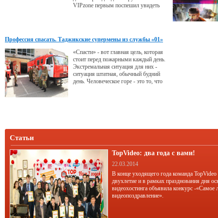
VIPzone первым поспешил увидеть
его студию.
Профессия спасать. Таджикские супермены из службы «01»
«Спасти» - вот главная цель, которая
стоит перед пожарными каждый день.
Экстремальная ситуация для них -
ситуация штатная, обычный будний
день. Человеческое горе - это то, что
они видят перед собой постоянно.
Недавно таджикские пожарные
отметили свой 85-летний юбилей.
Статьи
TopVideo: два года с вами!
22.03.2014
В конце уходящего года команда TopVideo
двухлетие и в рамках празднования дня ос
видеохостинга объявила конкурс -«Самое 
видеопоздравление».