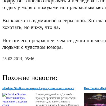
подругой. Люблю открывать и исследовать н
отдых у моря с походами но прекрасным мес
Вы кажетесь вдумчивой и серьезной. Хотела 
хохотать, но вижу, что да.
Нет ничего прекраснее, чем от души посмеят
людьми с чувством юмора.
28-03-2014, 05:46
Похожие новости:
«Fashion Studio» - маленький храм утонченного вкуса и
Ник Трой – «Ней
стиля
В середине декабря в Душанбе
пройдет презентация фешн-студии
молодого, но уже успешного
дизайнера одежды Бехруза Имамова.