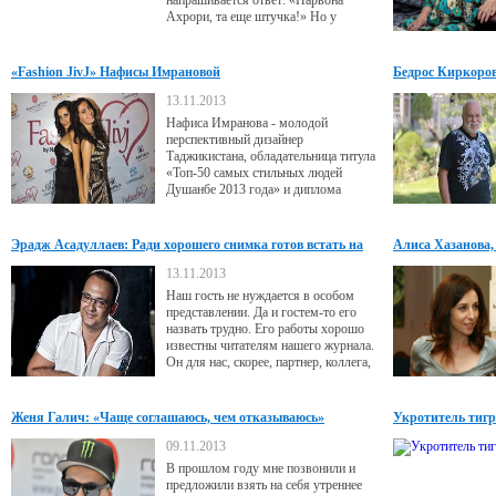
напрашивается ответ: «Парвона
Ахрори, та еще штучка!» Но у
креативщиков радиостанции свое
экстраординарное мышление, и
поэтому ответ в этом рекламном
«Fashion JivJ» Нафисы Имрановой
Бедрос Киркоров
слогане звучит несколько иначе.
13.11.2013
Нафиса Имранова - молодой
перспективный дизайнер
Таджикистана, обладательница титула
«Топ-50 самых стильных людей
Душанбе 2013 года» и диплома
«Дизайн Душанбе-2012 года» -
рассказала нам про свой бренд
«Fashion JivJ», планы на будущее, а
Эрадж Асадуллаев: Ради хорошего снимка готов встать на
Алиса Хазанова,
также о том, что будет модно этой
голову
осенью.
13.11.2013
Наш гость не нуждается в особом
представлении. Да и гостем-то его
назвать трудно. Его работы хорошо
известны читателям нашего журнала.
Он для нас, скорее, партнер, коллега,
друг… Сегодня Эрадж Асадуллаев
делится с читателями журнала
«Реклама&IDEAS» тонкостями
Женя Галич: «Чаще соглашаюсь, чем отказываюсь»
Укротитель тигр
своего мастерства.
09.11.2013
В прошлом году мне позвонили и
предложили взять на себя утреннее