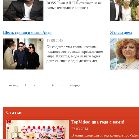
немногие знают о том, кто написал к
BOSS Эйан АЛЛЕН отвечает на не
ней
самые очевидные вопросы.
Шесть единиц в жизни Анди
Я снова дома
12.09.2013
Он сводит с ума своими песнями
поклонников во всем персоязычном
мире. Кажется, мода на него будет
длиться еще не один десяток лет.
назад
1
2
3
4
5
вперед
Статьи
TopVideo: два года с вами!
22.03.2014
В конце уходящего года команда TopVideo