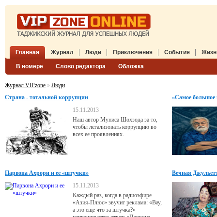
Главная
Журнал
Люди
Приключения
События
Жизн
В номере
Слово редактора
Обложка
Журнал VIPzone
»
Люди
Страна - тотальной коррупции
«Самое большое 
15.11.2013
Наш автор Муниса Шохзода за то,
чтобы легализовать коррупцию во
всех ее проявлениях.
Парвона Ахрори и ее «штучки»
Вечная Джульет
15.11.2013
Каждый раз, когда в радиоэфире
«Азия-Плюс» звучит реклама: «Вау,
а это еще что за штучка?»