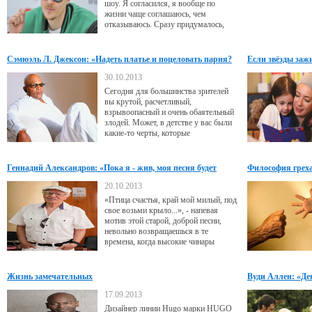
шоу. Я согласился, я вообще по
жизни чаще соглашаюсь, чем
отказываюсь. Сразу придумалось,
что это должны быть шоу в формате
рок. Теперь у меня есть возможность
ставить музычку, которая мне
Сэмюэль Л. Джексон: «Надеть платье и поцеловать парня?
Если звёзды зажи
действительно нравится: Metallica,
Может, и смог бы»
Nirvana, Deftones.
30.10.2013
Сегодня для большинства зрителей
вы крутой, расчетливый,
взрывоопасный и очень обаятельный
злодей. Может, в детстве у вас были
какие-то черты, которые
впоследствии сформировали этот
образ, сделавший вас не только
актером, но и звездой?
Геннадий Александров: «Пока я - жив, моя песня будет
Философия греха
жить»
20.10.2013
«Птица счастья, край мой милый, под
свое возьми крыло...», - напевая
мотив этой старой, доброй песни,
невольно возвращаешься в те
времена, когда высокие чинары
заботливо укрывали весь город от
солнца, в арыках журчала чистая
вода, а по двору бегала счастливая
Жизнь замечательных
Вуди Аллен: «Ден
советская ребятня... Эта песня из
приятный челов
легендарного фильма «Джура -
17.09.2013
охотник из Мин-Архара». Но совсем
Дизайнер линии Hugo марки HUGO