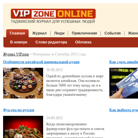
Главная
Журнал
Люди
Приключения
События
Жизн
В номере
Слово редактора
Обложка
Журнал VIPzone
» Материалы за Сентябрь 2015 года
Особенности китайской национальной кухни
Как сдать авиаб
30.09.2015
Одной из древнейших кухонь в мире
является китайская. Она возникла
больше 5000 лет тому назад, но и в
наши дни сохраняет традиционность,
благодаря уважительному
отношению жителей данной страны к
своим корням.
Фуа-гра по-русски
Как выбрать рук
24.09.2015
Когда свежезамороженное
французское фуа-гра попало в список
запрещенных к ввозу в Россию