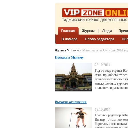
Главная
Журнал
Люди
Прик
В номере
Слово редактора
Об
Журнал VIPzone
» Материалы за Октябрь 2014 го
Поездка в Мьянму
28.10.2014
Год от года страны Ю
Азии приобретают вс
привлекательность в гл
неискушенных туристо
вольность и раскованн
место восточной духов
сакральности. Мьянма,
назад известная как Би
Высокие отношения
неуклонно набирает ту
обороты, являясь клад
19.10.2014
ценностей и уникально
Главный редактор Allu
наследия. Эта восхити
Вагнер - о том, как он
со всеми
боролась с невысоким 