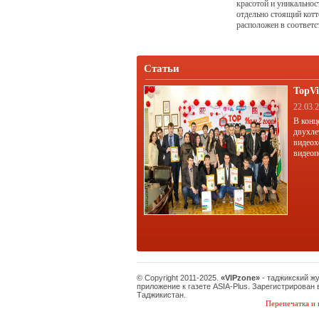
красотой и уникально
отдельно стоящий кот
расположен в соответс
продуманной посадкой,
обеспечивает красивый
Статьи
TopVi
22.03.
В конц
двухле
видеох
видеоп
© Copyright 2011-2025.
«VIPzone»
- таджикский ж
приложение к газете ASIA-Plus. Зарегистрирован
Таджикистан.
Перепечатка и 