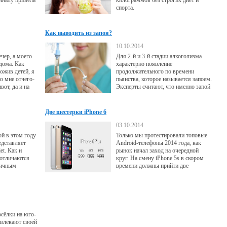
иналу привела
килограммов без строгих диет и
спорта.
Как выводить из запоя?
10.10.2014
чер, а моего
Для 2-й и 3-й стадии алкоголизма
дома. Как
характерно появление
ожив детей, я
продолжительного по времени
о мне отчего-
пьянства, которое называется запоем.
вот, да и на
Эксперты считают, что именно запой
. Наконец-то
является наиболее серьёзным
передо мной
признаком того, что зависимость
, пьяный. Он
полностью сформирована.
Две шестерки iPhone 6
не то по
 поводу. Его
03.10.2014
предвиделось
ой в этом году
Только мы протестировали топовые
ния он
едставляет
Android-телефоны 2014 года, как
et. Как и
рынок начал заход на очередной
 отличаются
круг. На смену iPhone 5s в скором
мичным
времени должны прийти две
льностью.
шестерки - iPhone 6 и совершенно
новая модель iPhone 6 Plus.
сёлки на юго-
авлекают своей