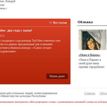
стью. Каждый
тедж
твии с
 что
 вид из окна.
Обложка
>> Все статьи
deo: два года с вами!
2014
е уходящего года команда TopVideo отметила свое
тие и в рамках празднования дня основания
остинга объявила конкурс -«Самое лучшее
оздравление».
«Окно в Париж»
«Окно в Париж» в
своей душе наша
героиня «прорубила»
несколько лет назад.
Читать далее
урнал для успешных людей, иллюстрированное
Главная
Обра
 в Министерстве культуры Республики
копирование материалов сайта разрешено только с размещением активной ссылки на публик