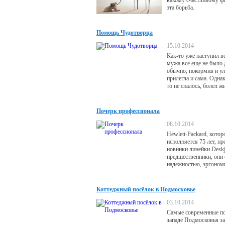
какому счастливому ф
эта борьба.
Помощь Чудотворца
15.10.2014
Как-то уже наступил ве
мужа все еще не было 
обычно, покормив и ул
прилегла и сама. Однак
то не спалось, болел жи
душе было неспокойно
послышались шаги, и 
предстал муж, конечно
Почерк профессионала
начал придираться ко м
одному, то по другому
08.10.2014
пьяным разборкам не 
Hewlett-Packard, котор
конца, на мои увещева
исполняется 75 лет, пр
новинки линейки Deskj
предшественники, они
надежностью, эргоно
дизайном и функциона
Коттеджный посёлок в Подмосковье
03.10.2014
Самые современные по
западе Подмосковья з