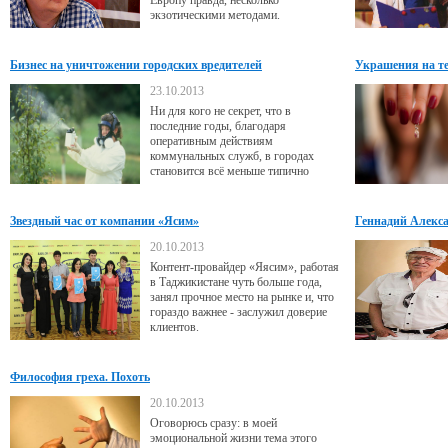
Европу правда, несколько
экзотическими методами.
Бизнес на уничтожении городских вредителей
Украшения на те
23.10.2013
Ни для кого не секрет, что в
последние годы, благодаря
оперативным действиям
коммунальных служб, в городах
становится всё меньше типично
«городских» вредителей, а именно,
тараканов и крыс. Однако они всё
ещё не изжиты окончательно. И
Звездный час от компании «Ясим»
Геннадий Алексан
сейчас вполне можно организовать
жить»
свой бизнес, направленный, к
20.10.2013
примеру, на уничтожение тараканов.
Контент-провайдер «Яясим», работая
в Таджикистане чуть больше года,
занял прочное место на рынке и, что
гораздо важнее - заслужил доверие
клиентов.
Философия греха. Похоть
20.10.2013
Оговорюсь сразу: в моей
эмоциональной жизни тема этого