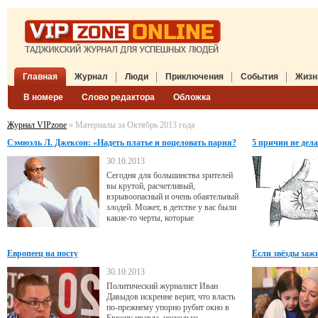
Главная
Журнал
Люди
Приключения
События
Жизн
В номере
Слово редактора
Обложка
Журнал VIPzone
» Материалы за Октябрь 2013 года
Сэмюэль Л. Джексон: «Надеть платье и поцеловать парня?
5 причин не дел
Может, и смог бы»
30.10.2013
Сегодня для большинства зрителей
вы крутой, расчетливый,
взрывоопасный и очень обаятельный
злодей. Может, в детстве у вас были
какие-то черты, которые
впоследствии сформировали этот
образ, сделавший вас не только
актером, но и звездой?
Европеец на посту
Если звёзды зажи
30.10.2013
Политический журналист Иван
Давыдов искренне верит, что власть
по-прежнему упорно рубит окно в