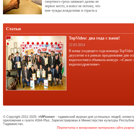
смертного греха занимает далеко не
первое место, и вовсе не потому, что
мне чужды вожделение и страсть к
женщинам.
Статьи
TopVideo: два года с вами!
22.03.2014
В конце уходящего года команда TopVideo
двухлетие и в рамках празднования дня ос
видеохостинга объявила конкурс -«Самое 
видеопоздравление».
© Copyright 2011-2025.
«VIPzone»
- таджикский журнал для успешных людей, иллюс
приложение к газете ASIA-Plus. Зарегистрирован в Министерстве культуры Республи
Таджикистан.
Перепечатка и копирование материалов сайта разреш