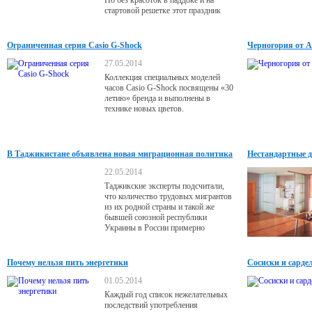
Но без красоток в паддоке и на
стартовой решетке этот праздник
автоспорта был бы неполным!
Ограниченная серия Casio G-Shock
Черногория от А
27.05.2014
Коллекция специальных моделей
часов Casio G-Shock посвящены «30
летию» бренда и выполнены в
технике новых цветов.
В Таджикистане объявлена новая миграционная политика
Нестандартные д
22.05.2014
Таджикские эксперты подсчитали,
что количество трудовых мигрантов
из их родной страны и такой же
бывшей союзной республики
Украины в России примерно
одинаково, однако результаты работы
иммигрантов критически разнятся.
Почему нельзя пить энергетики
Сосиски и сарде
01.05.2014
Каждый год список нежелательных
последствий употребления