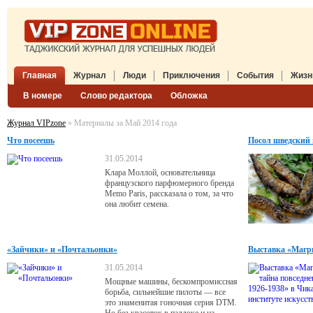
Главная
Журнал
Люди
Приключения
События
Жизн
В номере
Слово редактора
Обложка
Журнал VIPzone
» Материалы за Май 2014 года
Что посеешь
Посол шведский
31.05.2014
Клара Моллой, основательница
французского парфюмерного бренда
Memo Paris, рассказала о том, за что
она любит семена.
«Зайчики» и «Почтальонки»
Выставка «Магрит
Чикагском инсти
31.05.2014
Мощные машины, бескомпромиссная
борьба, сильнейшие пилоты — все
это знаменитая гоночная серия DTM.