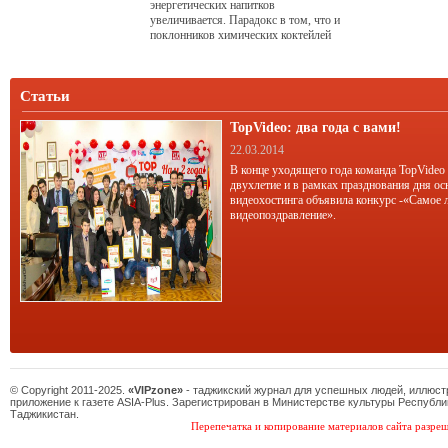
энергетических напитков
увеличивается. Парадокс в том, что и
поклонников химических коктейлей
для драйва становится больше. Хотя,
казалось бы, должно быть все с
точностью до наоборот...
Статьи
TopVideo: два года с вами!
22.03.2014
В конце уходящего года команда TopVideo
двухлетие и в рамках празднования дня ос
видеохостинга объявила конкурс -«Самое 
видеопоздравление».
© Copyright 2011-2025.
«VIPzone»
- таджикский журнал для успешных людей, иллюс
приложение к газете ASIA-Plus. Зарегистрирован в Министерстве культуры Республи
Таджикистан.
Перепечатка и копирование материалов сайта разреш