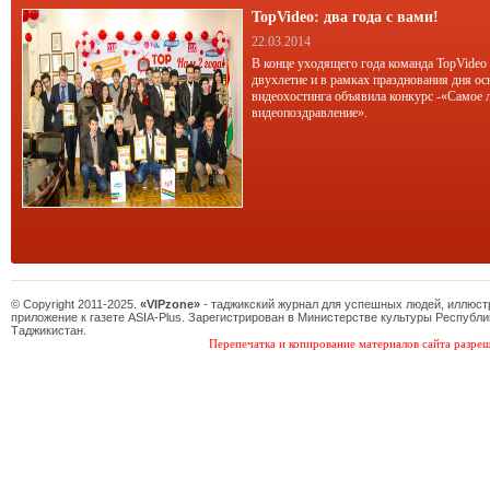
TopVideo: два года с вами!
22.03.2014
В конце уходящего года команда TopVideo
двухлетие и в рамках празднования дня ос
видеохостинга объявила конкурс -«Самое 
видеопоздравление».
© Copyright 2011-2025.
«VIPzone»
- таджикский журнал для успешных людей, иллюс
приложение к газете ASIA-Plus. Зарегистрирован в Министерстве культуры Республи
Таджикистан.
Перепечатка и копирование материалов сайта разреш