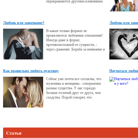
перекрываются другими влияниями.
В таком случае на смену радости и
счастья любви приходят гнев и
обиды. Наиболее распространено
возникновение ревности. Хотя
Любовь или завоевание?
Любовь или зави
ревность часто воспринимается чуть
ли не как атрибут настоящей любви,
В каких только формах не
при более глубоком рассмотрении
проявляются любовные отношения!
сути любви и ревности
Иногда даже в форме,
противоположной ее сущности, -
через сражение. Борьба за внимание и
теплоту по своей сути абсурдна.
Чтобы нас любили, ничего
специально делать не надо,
достаточно просто быть человеком.
Как правильно любить мужчину
Научиться любви
Но, судя по некоторым письмам,
принять такую идею не всем легко.
Сейчас уже почти все согласны, что
мужчины и женщины - совершенно
разные существа. У нас гораздо
больше отличий друг от друга, чем
сходства. Порой говорят, что
мужчины и женщины с разных
планет. По крайней мере так проще
относиться друг к другу, легче
принимать взаимные отличия. И при
такой большой разности нас тянет
друг к другу. Даже если что-то не
получается, мы не оставляем
Статьи
попыток быть