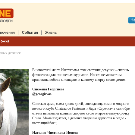
лючения
События
Жизнь
ложка
дных детишек
В новостной ленте Инстаграма этих светских девушек - сплошь
фотосессии для глянцевых журналов. Но это не мешает им
прививать любовь к лошадям и конному спорту своим детям.
Снежана Георгиева
@georgievas
Светская дама, мама двоих детей, совладелица самого модного
ночного клуба Chateau de Fantomas и бара «Стрелка» в сентябре
отвела на занятия конным спортом свою очаровательную дочку
Соню. Мама вздыхает, а девочка уверенно держится в седле -
настоящий боец!
Наталья Чистякова-Ионова