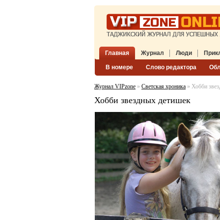
Главная
Журнал
Люди
Прик
В номере
Слово редактора
Об
Журнал VIPzone
»
Светская хроника
» Хобби звез
Хобби звездных детишек