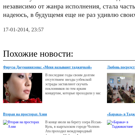
независимо от жанра исполнения, стала част
надеюсь, в будущемя еще не раз удивлю свои
17-01-2014, 23:57
Похожие новости:
Фируза Джуманиязова: «Меня называют таджичкой»
Любовь посредст
В последние годы своим долгим
отсутствием звезды узбекской
эстрады заставляют скучать
поклонников по тем ярким
концертам, которые проходили у нас
раньше. Но недавно такое
«молчание» прервала заслуженная
артистка Узбекистана Фируза
Джуманиязова, гастролировавшая в
Вторая на просторах Азии
«Барака» в Тад
Душанбе с единственным концертом.
Сразу же после выступления певица
В конце июля на берегу озера Иссык-
любезно согласилась дать интервью
Куль, в кыргызском городе Чолпон-
VIPzone.
Ата проходил международный