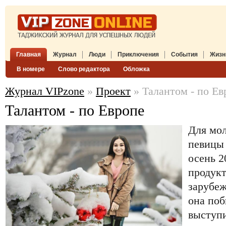
Главная
Журнал
Люди
Приключения
События
Жизн
В номере
Слово редактора
Обложка
Журнал VIPzone
»
Проект
» Талантом - по Ев
Талантом - по Европе
Для мол
певиц
осень 2
продукт
зарубеж
она поб
выступи