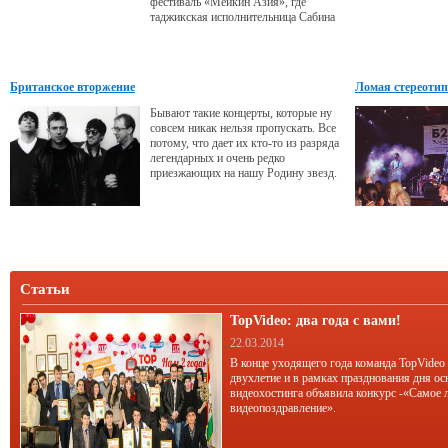
фестиваль «Мейкин Азия», где
таджикская исполнительница Сабина
Шамсэд заняла второе место.
Британское вторжение
Ломая стереотип
Бывают такие концерты, которые ну
совсем никак нельзя пропускать. Все
потому, что дает их кто-то из разряда
легендарных и очень редко
приезжающих на нашу Родину звезд.
Статьи
TopVideo: два года с вами!
22.03.2014
В конце уходящего года команда TopVideo
двухлетие и в рамках празднования дня ос
видеохостинга объявила конкурс -«Самое 
видеопоздравление».