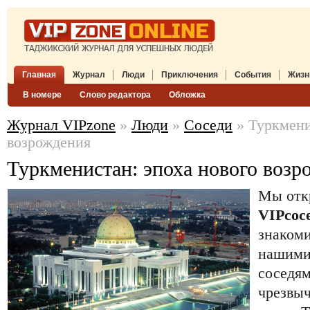
Главная
Журнал
Люди
Приключения
События
Жизн
В номере
Слово редактора
Обложка
Журнал VIPzone
»
Люди
»
Соседи
» Туркмени
возрождения
Туркменистан: эпоха нового возр
Мы отк
VIPсос
знакоми
нашими
соседям
чрезвы