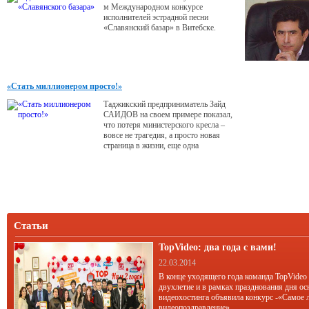
м Международном конкурсе
исполнителей эстрадной песни
«Славянский базар» в Витебске.
«Стать миллионером просто!»
Таджикский предприниматель Зайд
САИДОВ на своем примере показал,
что потеря министерского кресла –
вовсе не трагедия, а просто новая
страница в жизни, еще одна
возможность для собственного
развития. При этом наш герой
считает, что во всех жизненных
ситуациях его спасает вера.
Статьи
TopVideo: два года с вами!
22.03.2014
В конце уходящего года команда TopVideo
двухлетие и в рамках празднования дня ос
видеохостинга объявила конкурс -«Самое 
видеопоздравление».