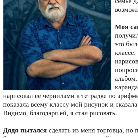
семье д
возможн
Моя са
получил
это был
классе.
нарисов
попроси
альбом.
каранда
нарисовал её чернилами в тетрадке по арифм
показала всему классу мой рисунок и сказала
Видимо, благодаря ей, я стал рисовать.
Дядя пытался
сделать из меня торговца, но 