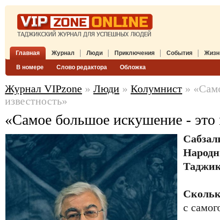
Главная
Журнал
Люди
Приключения
События
Жизн
В номере
Слово редактора
Обложка
Журнал VIPzone
»
Люди
»
Колумнист
» «Само
известность»
«Самое большое искушение - это 
Сабзал
Народн
Таджик
Скольк
с самог