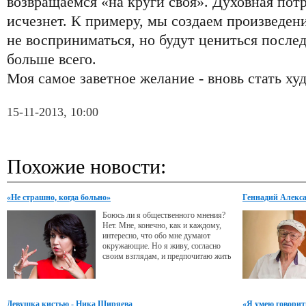
возвращаемся «на круги своя». Духовная пот
исчезнет. К примеру, мы создаем произведени
не восприниматься, но будут цениться пос
больше всего.
Моя самое заветное желание - вновь стать ху
15-11-2013, 10:00
Похожие новости:
«Не страшно, когда больно»
Геннадий Алексан
жить»
Боюсь ли я общественного мнения?
Нет. Мне, конечно, как и каждому,
интересно, что обо мне думают
окружающие. Но я живу, согласно
своим взглядам, и предпочитаю жить
так, как велит мое сердце, потому
как жизнь нам дается один раз, и
надо прожить ее достойно, с пользой
и умом.
Девушка кистью - Ника Ширяева
«Я умею говорит