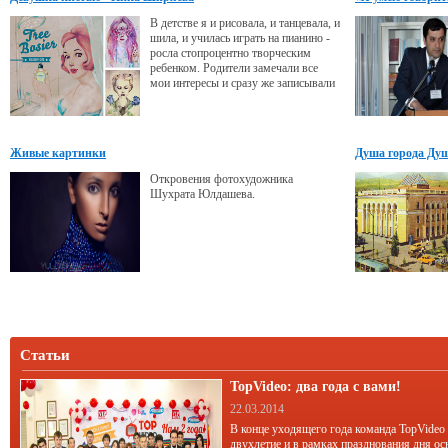
В детстве я и рисовала, и танцевала, и
шила, и училась играть на пианино -
росла стопроцентно творческим
ребенком. Родители замечали все
мои интересы и сразу же записывали
меня в нужные кружки и секции.
Рисовала я, как и все девочки,
принцесс, эльфов и других сказочных
персонажей. Помню, мне подарили
Живые картинки
Душа города Ду
книгу «Зачарованный мир» с
удивительно красивыми
Откровения фотохудожника
иллюстрациями фей, русалок и т.д.
Шухрата Юлдашева.
Книжка меня
Статьи
TopVideo: два года с вами!
22.03.2014
В конце уходящего года команда TopVideo
двухлетие и в рамках празднования дня ос