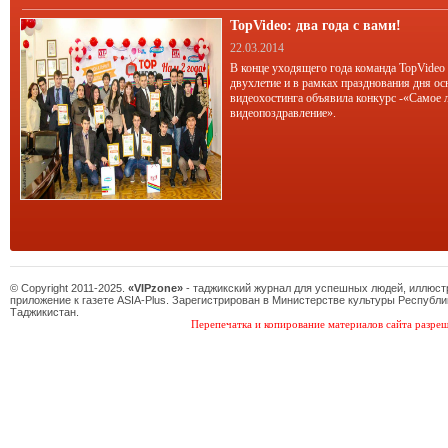
TopVideo: два года с вами!
22.03.2014
В конце уходящего года команда TopVideo
двухлетие и в рамках празднования дня ос
видеохостинга объявила конкурс -«Самое 
видеопоздравление».
© Copyright 2011-2025.
«VIPzone»
- таджикский журнал для успешных людей, иллюс
приложение к газете ASIA-Plus. Зарегистрирован в Министерстве культуры Республи
Таджикистан.
Перепечатка и копирование материалов сайта разреш