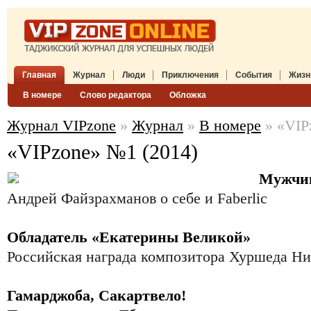
Главная
Журнал
Люди
Приключения
События
Жизн
В номере
Слово редактора
Обложка
Журнал VIPzone
»
Журнал
»
В номере
» «VIP
«VIPzone» №1 (2014)
Мужчин
Андрей Файзрахманов о себе и Faberlic
Обладатель «Екатерины Великой»
Российская награда композитора Хуршеда Ни
Гамарджоба, Сакартвело!