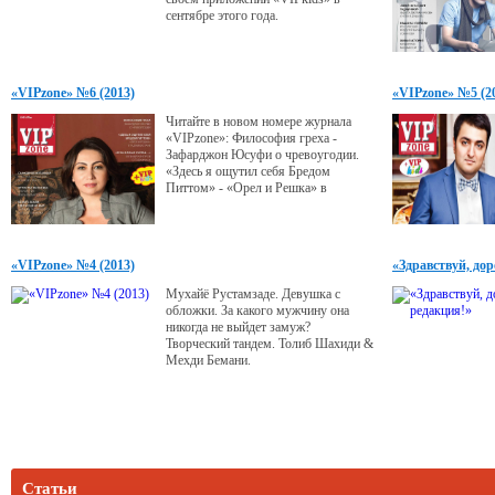
сентябре этого года.
«VIPzone» №6 (2013)
«VIPzone» №5 (2
Читайте в новом номере журнала
«VIPzone»: Философия греха -
Зафарджон Юсуфи о чревоугодии.
«Здесь я ощутил себя Бредом
Питтом» - «Орел и Решка» в
Таджикистане - «Если б я был
султан…» - Певец Евгений Кунгуров
о таджичках.
«VIPzone» №4 (2013)
«Здравствуй, до
Мухайё Рустамзаде. Девушка с
обложки. За какого мужчину она
никогда не выйдет замуж?
Творческий тандем. Толиб Шахиди &
Мехди Бемани.
Статьи