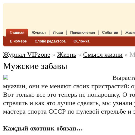
Главная
Журнал
Люди
Приключения
События
Жизн
В номере
Слово редактора
Обложка
Журнал VIPzone
»
Жизнь
»
Смысл жизни
» М
Мужские забавы
Выраста
мужчин, они не меняют своих пристрастий: о
Вот только все это теперь не понарошку. О т
стрелять и как это лучше сделать, мы узнали
мастера спорта СССР по пулевой стрельбе и з
Каждый охотник обязан…