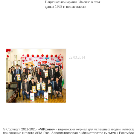
Национальной армии. Именно в этот
день в 1993 г. новые власти
республики создали национальную
армию. В то время ситуация
оставалась крайне тяжелой. Накануне
в Гарме один из полевых командиров
оппозиции Ризвон Садиров взял в
плен, а затем казнил десятки бойцов
Народного фронта. Гражданская
Статьи
война набирала обороты.
TopVideo: два года с вами!
22.03.2014
В конце уходящего года команда TopVideo
двухлетие и в рамках празднования дня ос
видеохостинга объявила конкурс -«Самое 
видеопоздравление».
© Copyright 2011-2025.
«VIPzone»
- таджикский журнал для успешных людей, иллюс
приложение к газете ASIA-Plus. Зарегистрирован в Министерстве культуры Республи