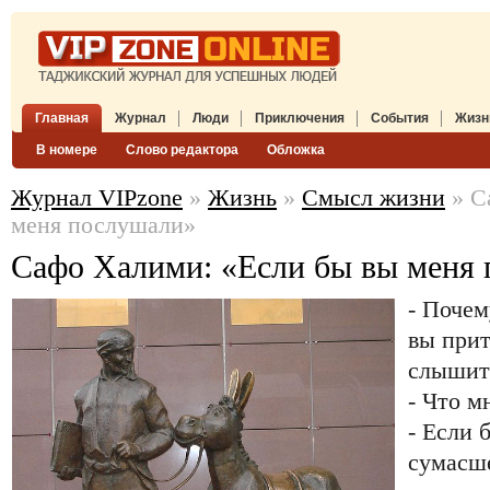
Главная
Журнал
Люди
Приключения
События
Жизн
В номере
Слово редактора
Обложка
Журнал VIPzone
»
Жизнь
»
Смысл жизни
» С
меня послушали»
Сафо Халими: «Если бы вы меня
- Почем
вы прит
слышит
- Что м
- Если 
сумасш