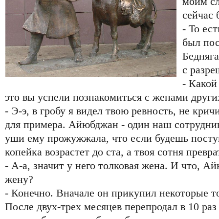
моим сл
сейчас 
- То ес
был по
Бедняга
с разре
- Како
это вы успели познакомиться с женами други
- Э-э, в гробу я видел твою ревность, не кричи
для примера. Айюбджан - один наш сотрудник.
уши ему прожужжала, что если будешь поступа
копейка возрастет до ста, а твоя сотня превра
- А-а, значит у него толковая жена. И что, 
жену?
- Конечно. Вначале он прикупил некоторые т
После двух-трех месяцев перепродал в 10 раз