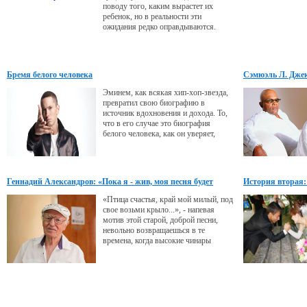
поводу того, каким вырастет их
ребенок, но в реальности эти
ожидания редко оправдываются.
Бремя белого человека
Сэмюэль Л. Джек
Может, и смог б
Эминем, как всякая хип-хоп-звезда,
превратил свою биографию в
источник вдохновения и дохода. То,
что в его случае это биография
белого человека, как он уверяет,
несущественная случайность - могло
случиться с каждым. Но случилось
именно с ним.
Геннадий Александров: «Пока я - жив, моя песня будет
История вторая:
жить»
«Птица счастья, край мой милый, под
свое возьми крыло...», - напевая
мотив этой старой, доброй песни,
невольно возвращаешься в те
времена, когда высокие чинары
заботливо укрывали весь город от
солнца, в арыках журчала чистая
вода, а по двору бегала счастливая
советская ребятня... Эта песня из
легендарного фильма «Джура -
охотник из Мин-Архара». Но совсем