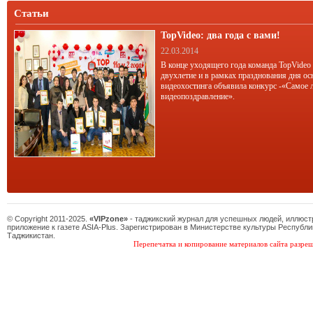
немногие знают о том, кто написал к
Статьи
ней
TopVideo: два года с вами!
22.03.2014
В конце уходящего года команда TopVideo
двухлетие и в рамках празднования дня ос
видеохостинга объявила конкурс -«Самое 
видеопоздравление».
© Copyright 2011-2025.
«VIPzone»
- таджикский журнал для успешных людей, иллюс
приложение к газете ASIA-Plus. Зарегистрирован в Министерстве культуры Республи
Таджикистан.
Перепечатка и копирование материалов сайта разреш