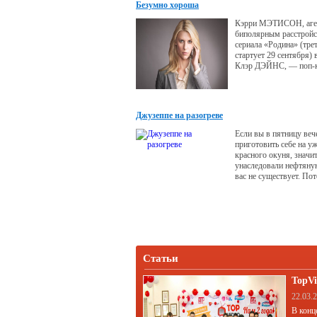
Безумно хороша
Кэрри МЭТИСОН, аге
биполярным расстройс
сериала «Родина» (тре
стартует 29 сентября) 
Клэр ДЭЙНС, — поп-
феномен современност
триумфов американск
телевидения. Как актр
настолько удачно вжит
Джузеппе на разогреве
Если вы в пятницу ве
приготовить себе на у
красного окуня, значит
унаследовали нефтяну
вас не существует. По
хоть чем-то занимающи
пятницу вечером спос
случае заказать пиццу.
Статьи
TopVi
22.03.
В конц