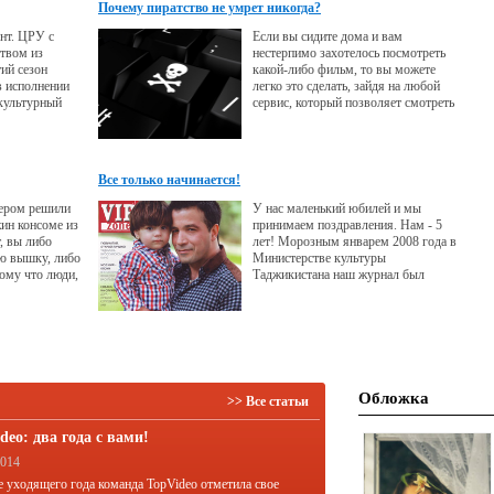
Почему пиратство не умрет никогда?
нт. ЦРУ с
Если вы сидите дома и вам
твом из
нестерпимо захотелось посмотреть
тий сезон
какой-либо фильм, то вы можете
в исполнении
легко это сделать, зайдя на любой
культурный
сервис, который позволяет смотреть
и и один из
фильмы онлайн.
ого
исе удалось
ься в роль?
Все только начинается!
чером решили
У нас маленький юбилей и мы
жин консоме из
принимаем поздравления. Нам - 5
, вы либо
лет! Морозным январем 2008 года в
ю вышку, либо
Министерстве культуры
тому что люди,
Таджикистана наш журнал был
еся, в
зарегистрирован, как
обны в лучшем
иллюстрированное приложение к
газете «Азия-Плюс». 13 марта мы
отправили его в печать, а в начале
апреля в продаже появился ОН -
первый таджикский глянцевый
журнал для успешных людей на
Обложка
>> Все статьи
русском языке с иностранным
названием VIPzone.
deo: два года с вами!
2014
е уходящего года команда TopVideo отметила свое