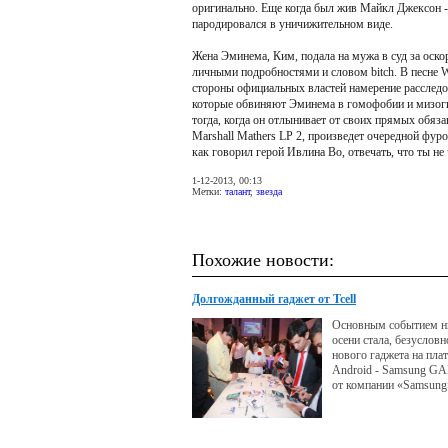
оригинально. Еще когда был жив Майкл Джексон - он
пародировался в уничижительном виде.
Жена Эминема, Ким, подала на мужа в суд за оскор
личными подробностями и словом bitch. В песне 
стороны официальных властей намерение расследов
которые обвиняют Эминема в гомофобии и мизогин
тогда, когда он отлынивает от своих прямых обяз
Marshall Mathers LP 2, произведет очередной фуро
как говорил герой Ивлина Во, отвечать, что ты не 
1-12-2013, 00:13
Метки:
талант
,
звезда
Похожие новости:
Долгожданный гаджет от Tcell
Основным событием 
осени стала, безусловн
нового гаджета на пла
Android - Samsung G
от компании «Samsung»
интересных предложен
компании Tcell.