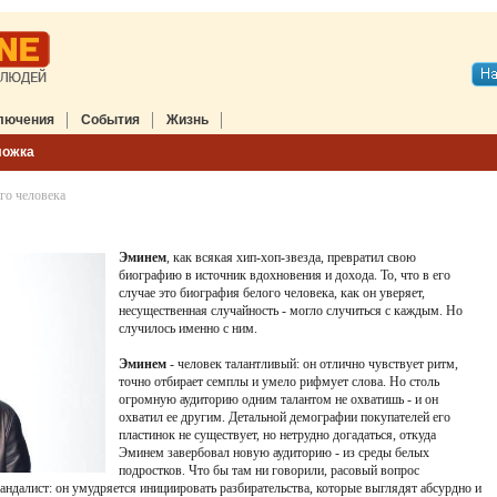
лючения
События
Жизнь
ложка
го человека
Эминем
, как всякая хип-хоп-звезда, превратил свою
биографию в источник вдохновения и дохода. То, что в его
случае это биография белого человека, как он уверяет,
несущественная случайность - могло случиться с каждым. Но
случилось именно с ним.
Эминем
- человек талантливый: он отлично чувствует ритм,
точно отбирает семплы и умело рифмует слова. Но столь
огромную аудиторию одним талантом не охватишь - и он
охватил ее другим. Детальной демографии покупателей его
пластинок не существует, но нетрудно догадаться, откуда
Эминем завербовал новую аудиторию - из среды белых
подростков. Что бы там ни говорили, расовый вопрос
андалист: он умудряется инициировать разбирательства, которые выглядят абсурдно и