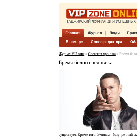
Главная
Журнал
Люди
Прик
В номере
Слово редактора
Об
Журнал VIPzone
»
Светская хроника
» Бремя бело
Бремя белого человека
существует. Кроме того, Эминем - безупречный ск