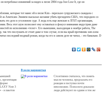
 потребовал извинений за видео к песне 2004 года Just Lose It, где он
бления, которые тот нанес ей в песне Kim - пересказе супружеского скандала с
We as Americans Эминем высказал желание убить президента США, что породило со
ать это дело в уголовном суде. А ведь есть еще женские и ЛГБТ-организации,
ии. Весь этот шум позволяет ему оставаться в фокусе внимания индустрии даже
анностей по исполнению «телег». Его нынешняя, выходящая в ноябре работа, The
р, так что послушать ее стоит даже в том случае, если вы ярый противник хип-хопа:
читал последний модный роман, когда ты его в самом деле не читал, - это банально. D
В роли марионетки
нынешней
Столетиями считалось, что понять
о, презентация
мысли человека, предсказать его
тформе
реакции и поступки почти
ALAXY Note 3
невозможно. Психологи доказали:
 - и пакетов
люди действуют по одним и тем же
ий от
законам, хотя и не осознают этого.
Мы расскажем, что это за законы.