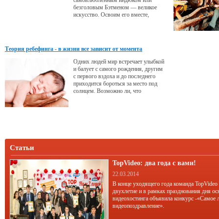
самовлюбленным индюком или
безголовым Бэтменом — великое
искусство. Освоим его вместе,
господа.
Теория ребефинга - в жизни все зависит от момента
появления на свет
Одних людей мир встречает улыбкой
и балует с самого рождения, другим
с первого вздоха и до последнего
приходится бороться за место под
солнцем. Возможно ли, что
счастливая или трудная судьба
определяется в момент появления
человека на свет и выдается как
«билет» в ложу или на галерку
представления, которое мы называем
жизнью?
Статьи
TopVideo: два года с вами!
22.03.2014
В конце уходящего года команда TopVideo
двухлетие и в рамках празднования дня ос
видеохостинга объявила конкурс -«Самое 
видеопоздравление».