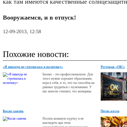
как там имеются качественные солнцезащитн
Вооружаемся, и в отпуск!
12-09-2013, 12:58
Похожие новости:
«Я никогда не стремилась в политику»
Ресторан «ОК!»
Бизнес - это профессионализм. Для
этого нужно хорошее образование,
вера в себя, в то, что ты способна на
равных трудиться с мужчинами. У
нас многие считают, что женщины
неспособны заниматься
производством, развивать
наукоемкие технологии или быть
хорошими руководителями.
Косая сажень
Песнь козла
Носить кожаную куртку и не
выглядеть при этом