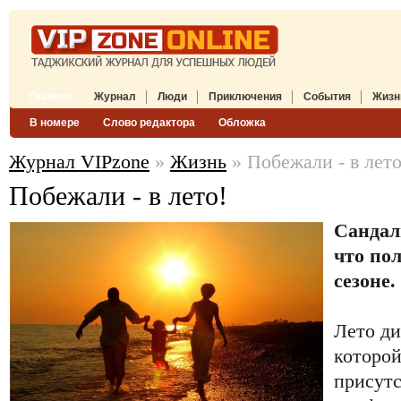
Главная
Журнал
Люди
Приключения
События
Жизн
В номере
Слово редактора
Обложка
Журнал VIPzone
»
Жизнь
» Побежали - в лето
Побежали - в лето!
Сандал
что пол
сезоне.
Лето ди
которо
присутс