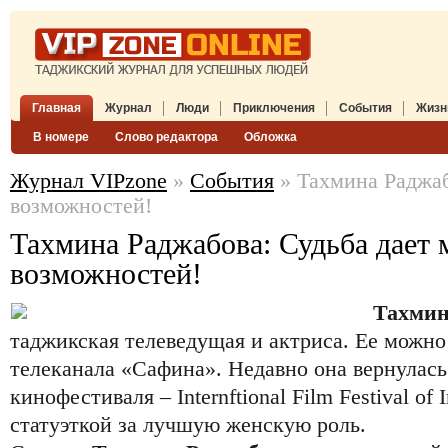
Главная
Журнал
Люди
Приключения
События
Жизн
В номере
Слово редактора
Обложка
Журнал VIPzone
»
События
» Тахмина Раджаб
возможностей!
Тахмина Раджабова: Судьба дает 
возможностей!
Тахмин
таджикская телеведущая и актриса. Ее можно
телеканала «Сафина». Недавно она вернулась 
кинофестиваля – Internftional Film Festival of 
статуэткой за лучшую женскую роль.