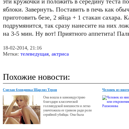
эти кружочки и положить в середину теста п
яблоки. Завернуть. Поставить в печь как обы
приготовить безе, 2 яйца + 1 стакан сахара. 
подрумянится, так сразу нанесите на них лож
на 3-5 мин. Ну вот! Приятного аппетита! Пал
18-02-2014, 21:16
Метки:
телеведущая
,
актриса
Похожие новости:
Смелая блондинка Шарлиз Терон
Человек из ниот
Она вошла в киноиндустрию
благодаря классической
голливудской внешности и легко
уничтожила ее гримом ради роли
серийной убийцы. Она была
моделью, но при этом не признает
стандартов красоты.