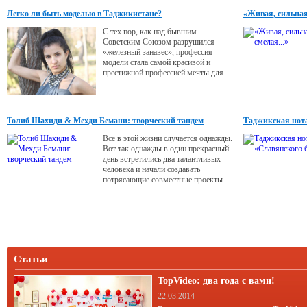
Легко ли быть моделью в Таджикистане?
«Живая, сильная,
С тех пор, как над бывшим
Советским Союзом разрушился
«железный занавес», профессия
модели стала самой красивой и
престижной профессией мечты для
миллионов девчонок огромного
постсоветского пространства. Ведь и
Таджикистан когда-то жил за
«железным занавесом», потом были
Толиб Шахиди & Мехди Бемани: творческий тандем
Таджикская нота
сложные девяностые с их разрухой и
безнадегой. Не до моды было в те
Все в этой жизни случается однажды.
годы.
Вот так однажды в один прекрасный
день встретились два талантливых
человека и начали создавать
потрясающие совместные проекты.
Статьи
TopVideo: два года с вами!
22.03.2014