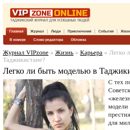
Главная
Журнал
Люди
Приключения
События
Жизн
В номере
Слово редактора
Обложка
Журнал VIPzone
»
Жизнь
»
Карьера
» Легко л
Таджикистане?
Легко ли быть моделью в Таджик
С тех п
Советс
«железн
модели 
прести
для мил