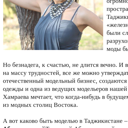
огромно
простра
Таджики
«желез
были сл
разрухо
моды бы
Но безнадега, к счастью, не длится вечно. И
на массу трудностей, все же можно утвержда
отечественный модельный бизнес, создаются
одежды и одна из ведущих модельеров наше
Хамраева мечтает, что когда-нибудь в будущ
из модных столиц Востока.
А вот каково быть моделью в Таджикистане –