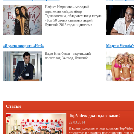
«золотой оправе».
голову
Нафиса Имранова - молодой
перспективный дизайнер
Таджикистана, обладательница титула
«Топ-50 самых стильных людей
Душанбе 2013 года» и диплома
«Дизайн Душанбе-2012 года» -
рассказала нам про свой бренд
«Fashion JivJ», планы на будущее, а
также о том, что будет модно этой
«Я умею говорить «Нет!»
Модели Victoria’
осенью.
Вафо Ниятбеков - таджикский
политолог, 34 года, Душанбе.
Статьи
TopVideo: два года с вами!
22.03.2014
В конце уходящего года команда TopVideo
двухлетие и в рамках празднования дня ос