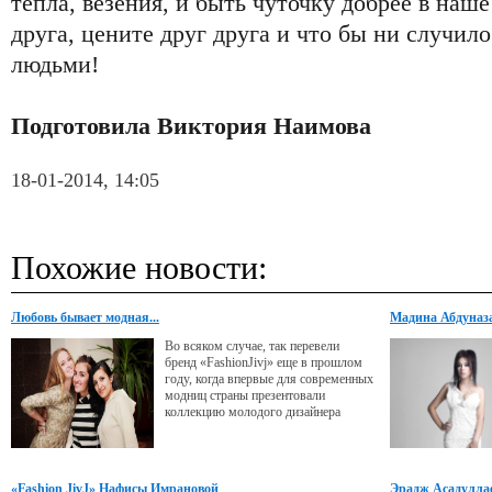
тепла, везения, и быть чуточку добрее в наш
друга, цените друг друга и что бы ни случило
людьми!
Подготовила Виктория Наимова
18-01-2014, 14:05
Похожие новости:
Любовь бывает модная...
Мадина Абдуназа
Во всяком случае, так перевели
бренд «FashionJivj» еще в прошлом
году, когда впервые для современных
модниц страны презентовали
коллекцию молодого дизайнера
Нафисы Имрановой. В этом году мы
увидели новую коллекцию «Модной
любви» - «FashionJivj», часть из
которой была представлена в...
«Fashion JivJ» Нафисы Имрановой
Эрадж Асадуллае