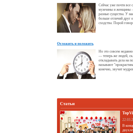
верить и ждать - и тогд
Сейчас уже почти все с
хорошо». Насколько о
мужчины и женщины -
разные существа. У на
больше отличий друг о
сходства. Порой говор
мужчины и женщины с
планет. По крайней ме
относиться друг к друг
принимать взаимные о
Отложить и положить
такой большой разност
друг к другу. Даже есл
Но это совсем недавно
получается, мы не ост
— теперь же людей, с
попыток быть
откладывать дела на п
называют "прокрастин
конечно, звучит мудрен
менее стыдно, но суть 
меняется. Состояние д
прежнее — конь не вал
Статьи
TopVi
22.03.
В конц
двухле