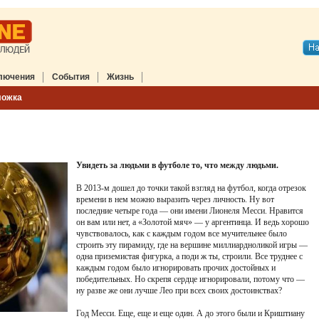
лючения
События
Жизнь
ложка
Увидеть за людьми в футболе то, что между людьми.
В 2013-м дошел до точки такой взгляд на футбол, когда отрезок
времени в нем можно выразить через личность. Ну вот
последние четыре года — они имени Лионеля Месси. Нравится
он вам или нет, а «Золотой мяч» — у аргентинца. И ведь хорошо
чувствовалось, как с каждым годом все мучительнее было
строить эту пирамиду, где на вершине миллиардноликой игры —
одна приземистая фигурка, а поди ж ты, строили. Все труднее с
каждым годом было игнорировать прочих достойных и
победительных. Но скрепя сердце игнорировали, потому что —
ну разве же они лучше Лео при всех своих достоинствах?
Год Месси. Еще, еще и еще один. А до этого были и Криштиану