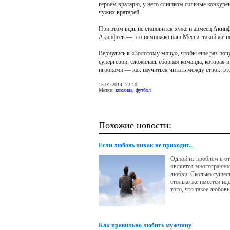
героем вратарю, у него слишком сильные конкурен
чужих вратарей.
При этом ведь не становится хуже и армеец Акин
Акинфеев — это немножко наш Месси, такой же под
Вернулись к «Золотому мячу», чтобы еще раз почув
супергерои, сложилась сборная команда, которая и
игроками — как научиться читать между строк: эт
15-01-2014, 22:10
Метки:
команда
,
футбол
Похожие новости:
Если любовь никак не приходит...
Одной из проблем в о
является многогранно
любви. Сколько сущес
столько же имеется ид
того, что такое любов
деле»! Одна из частых 
любовь - это своего ро
хорошее поведение. Эт
которое обязательно 
Как правильно любить мужчину
случиться в жизни. Ну