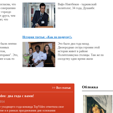
а «все будет
всего лишь ошибка нашего
огласны, что
Вафо Ниятбеков - таджикский
шибочна такая
мышления. Конечно, в каждом
 совершенно
политолог, 34 года, Душанбе.
конкретном случае они бывают
с гораздо
различны,
т друга, чем
ят, что
 разных
ре так проще
у, легче
тличия. И при
История третья: «Как по подиуму!»
и нас тянет
и что-то не
 были лентяи
Это было два года назад.
авляем
клонных
Двоюродная сестра героини этой
отом,
истории живет в районе
аторами". Это,
Политехникума столицы. Там же по
ее и как-то
соседству одно время жили
дела не
футболисты команды ЦСКА -
ел тоже
Памир. Там они и познакомились –
ялся.
наша героиня Азиза и Чарльз Накути
– нападающий команды, легионер из
республики Гана.
Обложка
>> Все статьи
deo: два года с вами!
2014
е уходящего года команда TopVideo отметила свое
тие и в рамках празднования дня основания