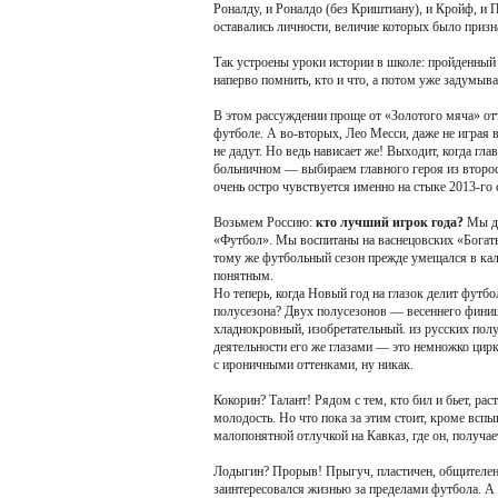
Роналду, и Роналдо (без Криштиану), и Кройф, и П
оставались личности, величие которых было призн
Так устроены уроки истории в школе: пройденный 
наперво помнить, кто и что, а потом уже задумыва
В этом рассуждении проще от «Золотого мяча» от
футболе. А во-вторых, Лео Месси, даже не играя в 
не дадут. Но ведь нависает же! Выходит, когда гл
больничном — выбираем главного героя из второст
очень остро чувствуется именно на стыке 2013-го 
Возьмем Россию:
кто лучший игрок года?
Мы де
«Футбол». Мы воспитаны на васнецовских «Богаты
тому же футбольный сезон прежде умещался в кал
понятным.
Но теперь, когда Новый год на глазок делит футбо
полусезона? Двух полусезонов — весеннего фини
хладнокровный, изобретательный. из русских полу
деятельности его же глазами — это немножко цир
с ироничными оттенками, ну никак.
Кокорин? Талант! Рядом с тем, кто бил и бьет, рас
молодость. Но что пока за этим стоит, кроме вспы
малопонятной отлучкой на Кавказ, где он, получа
Лодыгин? Прорыв! Прыгуч, пластичен, общителен
заинтересовался жизнью за пределами футбола. А