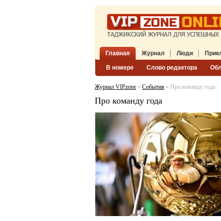
Главная
Журнал
Люди
Прик
В номере
Слово редактора
Об
Журнал VIPzone
»
События
» Про команду года
Про команду года