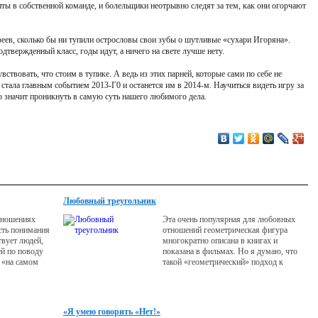
ты в собственной команде, и болельщики неотрывно следят за тем, как они огорчают
феев, сколько бы ни тупили острословы свои зубы о шутливые «сухари Игоряна».
твержденный класс, годы идут, а ничего на свете лучше нету.
ствовать, что стоим в тупике. А ведь из этих парней, которые сами по себе не
 стала главным событием 2013-Г0 и останется им в 2014-м. Научиться видеть игру за
о значит проникнуть в самую суть нашего любимого дела.
Любовный треугольник
тношениях
Эта очень популярная для любовных
сть понимания
отношений геометрическая фигура
твует людей,
многократно описана в книгах и
ей по поводу
показана в фильмах. Но я думаю, что
ь «на самом
такой «геометрический» подход к
версий такова:
сфере отношений ошибочен и
да подарок за
поверхностен. Мы принимаем
о событие,
любовные треугольники как само
должно
собой разумеющееся, но в
«Я умею говорить «Нет!»
жно просто
реальности их не существует. Это