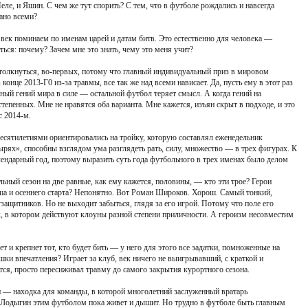
еле, и Яшин. С чем же тут спорить? С тем, что в футболе рождались и навсегда
ано всеми?
век поминаем по именам царей и датам битв. Это естественно для человека —
ться: почему? Зачем мне это знать, чему это меня учит?
толкнуться, во-первых, потому что главный индивидуальный приз в мировом
конце 2013-Г0 из-за травмы, все так же над всеми нависает. Да, пусть ему в этот раз
авный гений мира в силе — остальной футбол теряет смысл. А когда гений на
епенных. Мне не нравятся оба варианта. Мне кажется, изъян скрыт в подходе, и это
с 2014-м.
сятилетиями ориентировались на тройку, которую составлял еженедельник
рях», способны взглядом ума разглядеть рать, силу, множество — в трех фигурах. К
ендарный год, поэтому выразить суть года футбольного в трех именах было делом
льный сезон на две равные, как ему кажется, половины, — кто эти трое? Герои
ша и осеннего старта? Непонятно. Вот Роман Широков. Хорош. Самый тонкий,
защитников. Но не выходит забыться, глядя за его игрой. Потому что поле его
к, в котором действуют клоуны разной степени приличности. А героизм несовместим
тет и крепнет тот, кто будет бить — у него для этого все задатки, помноженные на
шки впечатления? Играет за клуб, век ничего не выигрывавший, с краткой и
ется, просто пересиживал травму до самого закрытия курортного сезона.
 — находка для команды, в которой многолетний заслуженный вратарь
 Лодыгин этим футболом пока живет и дышит. Но трудно в футболе быть главным