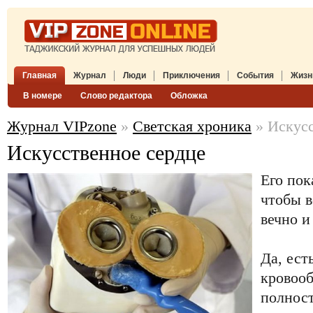
Главная
Журнал
Люди
Приключения
События
Жизн
В номере
Слово редактора
Обложка
Журнал VIPzone
»
Светская хроника
» Искусс
Искусственное сердце
Его пока
чтобы в
вечно и
Да, ест
кровоо
полнос