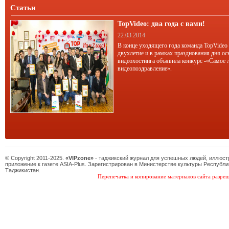
Статьи
TopVideo: два года с вами!
22.03.2014
В конце уходящего года команда TopVideo
двухлетие и в рамках празднования дня ос
видеохостинга объявила конкурс -«Самое 
видеопоздравление».
© Copyright 2011-2025.
«VIPzone»
- таджикский журнал для успешных людей, иллюс
приложение к газете ASIA-Plus. Зарегистрирован в Министерстве культуры Республи
Таджикистан.
Перепечатка и копирование материалов сайта разреш