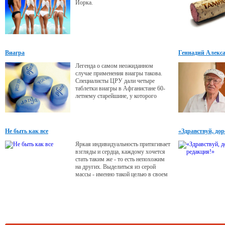
Йорка.
Виагра
Геннадий Алексан
жить»
Легенда о самом неожиданном
случае применения виагры такова.
Специалисты ЦРУ дали четыре
таблетки виагры в Афганистане 60-
летнему старейшине, у которого
было четыре жены, и наутро, сияя от
восторга, счастливый муж за
очередную порцию синих таблеток
сдал все маршруты талибов.
Не быть как все
«Здравствуй, до
Яркая индивидуальность притягивает
взгляды и сердца, каждому хочется
стать таким же - то есть непохожим
на других. Выделиться из серой
массы - именно такой целью в своем
творчестве по изготовлению
бижутерии задалась молодой
дизайнер Мунира Имомназарова.