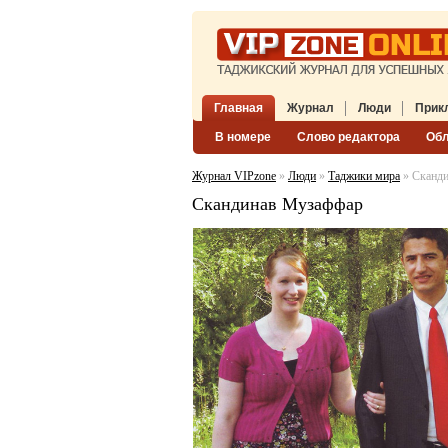
Главная
Журнал
Люди
Прик
В номере
Слово редактора
Об
Журнал VIPzone
»
Люди
»
Таджики мира
» Сканд
Скандинав Музаффар