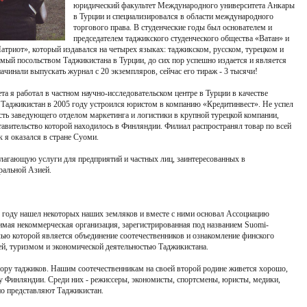
юридический факультет Международного университета Анкары
в Турции и специализировался в области международного
торгового права. В студенческие годы был основателем и
председателем таджикского студенческого общества «Ватан» и
риот», который издавался на четырех языках: таджикском, русском, турецком и
емый посольством Таджикистана в Турции, до сих пор успешно издается и является
чинали выпускать журнал с 20 экземпляров, сейчас его тираж - 3 тысячи!
та я работал в частном научно-исследовательском центре в Турции в качестве
 Таджикистан в 2005 году устроился юристом в компанию «Кредитинвест». Не успел
сть заведующего отделом маркетинга и логистики в крупной турецкой компании,
тавительство которой находилось в Финляндии. Филиал распространял товар по всей
 я оказался в стране Суоми.
лагающую услуги для предприятий и частных лиц, заинтересованных в
ральной Азией.
05 году нашел некоторых наших земляков и вместе с ними основал Ассоциацию
мая некоммерческая организация, зарегистрированная под названием Suomi-
елью которой является объединение соотечественников и ознакомление финского
ией, туризмом и экономической деятельностью Таджикистана.
ору таджиков. Нашим соотечественникам на своей второй родине живется хорошо,
у Финляндии. Среди них - режиссеры, экономисты, спортсмены, юристы, медики,
но представляют Таджикистан.