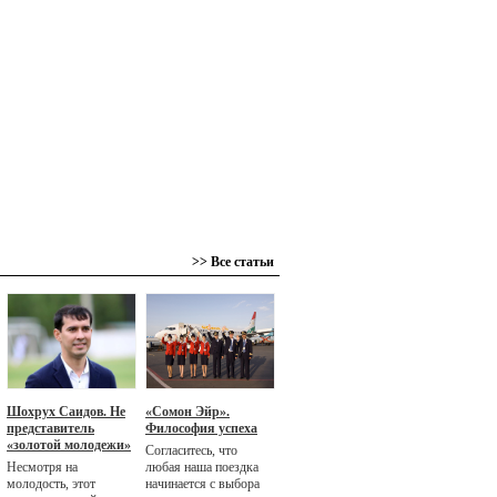
>> Все статьи
Шохрух Саидов. Не
«Сомон Эйр».
представитель
Философия успеха
«золотой молодежи»
Согласитесь, что
Несмотря на
любая наша поездка
молодость, этот
начинается с выбора