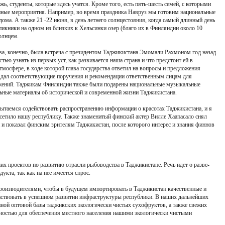
ь, студенты, которые здесь учатся. Кроме того, есть пять-шесть семей, с которыми
пные мероприятия. Например, во время праздника Навруз мы готовим национальные
дома. А также 21 -22 июня, в день летнего солнцестояния, когда самый длинный день
пикники на одном из близких к Хельсинки озер (благо их в Финляндии около 10
олнцем.
, конечно, была встреча с президентом Таджикистана Эмомали Рахмоном год назад.
тью узнать из первых уст, как развивается наша страна и что предстоит ей в
тмосфере, в ходе которой глава государства ответил на вопросы и предложения
 дал соответствующие поручения и рекомендации ответственным лицам для
ожений. Таджикам Финляндии также были подарены национальные музыкальные
льные материалы об исторической и современной жизни Таджикистана.
 пытаемся содействовать распространению информации о красотах Таджикистана, и я
осетило нашу республику. Также знаменитый финский актер Вилле Хаапасало снял
 показал финским зрителям Таджикистан, после которого интерес и знания финнов
х проектов по развитию отрасли рыбоводства в Таджикистане. Речь идет о разве-
укта, так как на нее имеется спрос.
производителями, чтобы в будущем импортировать в Таджикистан качественные и
аствовать в успешном развитии инфраструктуры республики. В наших дальнейших
нной оптовой базы таджикских экологически чистых сухофруктов, а также свежих
ностью для обеспечения местного населения нашими экологически чистыми