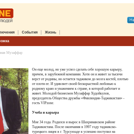
лючения
События
Жизнь
ложка
инав Музаффар
Он еще молод, но уже успел сделать себе хорошую карьеру,
причем, в зарубежной компании. Хотя он и живет за тысячи
верст от родины, но остается таджиком до мозга костей, плотью
от плоти ее. И удивляет своей бескорыстной любовью к
родному краю и уважением к стране, в которой работает и
живет. Молодой бизнесмен Музаффар Худойкулов,
председатель Общества дружбы «Финляндия-Таджикистан» -
гость VIPzone.
Учеба и карьера
Мне 34 года. Родился и вырос в Шахринавском районе
Таджикистана. После окончания в 1997 году таджикско-
турецкого лицея в г. Турсунзаде я успешно поступил на