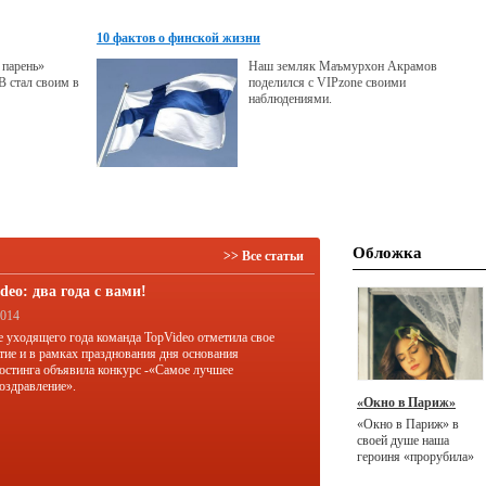
газете «Азия-Плюс». 13 марта мы
отправили его в печать, а в начале
10 фактов о финской жизни
апреля в продаже появился ОН -
первый таджикский глянцевый
 парень»
Наш земляк Маъмурхон Акрамов
журнал для успешных людей на
стал своим в
поделился с VIPzone своими
русском языке с иностранным
наблюдениями.
названием VIPzone.
Обложка
>> Все статьи
deo: два года с вами!
2014
е уходящего года команда TopVideo отметила свое
тие и в рамках празднования дня основания
остинга объявила конкурс -«Самое лучшее
оздравление».
«Окно в Париж»
«Окно в Париж» в
своей душе наша
героиня «прорубила»
несколько лет назад.