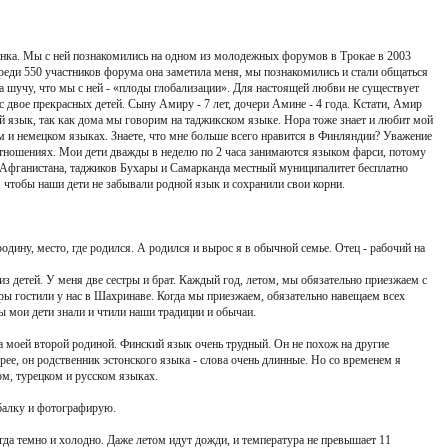
нка. Мы с ней познакомились на одном из молодежных форумов в Трокае в 2003
 Среди 550 участников форума она заметила меня, мы познакомились и стали общаться
да шучу, что мы с ней - «плоды глобализации». Для настоящей любви не существует
ас двое прекрасных детей. Сыну Амиру - 7 лет, дочери Амине - 4 года. Кстати, Амир
 язык, так как дома мы говорим на таджикском языке. Нора тоже знает и любит мой
м и немецком языках. Знаете, что мне больше всего нравится в Финляндии? Уважение
 отношениях. Мои дети дважды в неделю по 2 часа занимаются языком фарси, потому
и Афганистана, таджиков Бухары и Самарканда местный муниципалитет бесплатно
 чтобы наши дети не забывали родной язык и сохранили свои корни.
дину, место, где родился. А родился и вырос я в обычной семье. Отец - рабочий на
из детей. У меня две сестры и брат. Каждый год, летом, мы обязательно приезжаем с
ры гостили у нас в Шахринаве. Когда мы приезжаем, обязательно навещаем всех
 мои дети знали и чтили наши традиции и обычаи.
а моей второй родиной. Финский язык очень трудный. Он не похож на другие
рее, он родственник эстонского языка - слова очень длинные. Но со временем я
ом, турецком и русском языках.
балку и фотографирую.
егда темно и холодно. Даже летом идут дожди, и температура не превышает 11