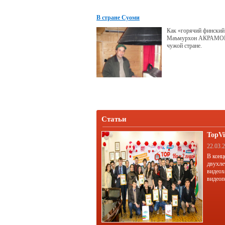
В стране Суоми
Как «горячий финский
Маъмурхон АКРАМОВ 
чужой стране.
Статьи
TopVi
22.03.
В конц
двухле
видеох
видеоп