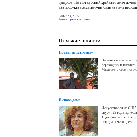
градусов. Но этот суровый край стал моим домом.
два продукта всегда должны быть на столе настоящ
6-01-2014, 15:50
Метки:
гражданин
,
тадж
Похожие новости:
Привет из Катманду
Непальский таджик - л
переводчик и писател
Маматов о себе и сво
Я снова дома
Искусствовед из США
спустя 23 года приехал
Таджикистан, чтобы п
некогда начатое дело...