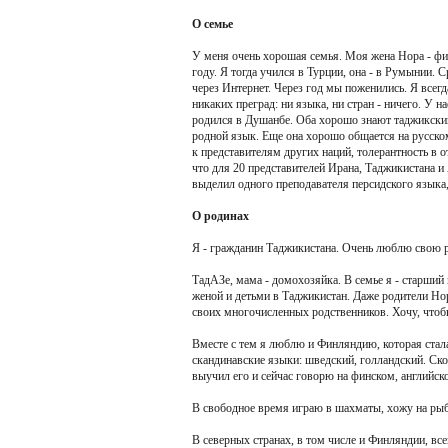
О семье
У меня очень хорошая семья. Моя жена Нора - фи
году. Я тогда учился в Турции, она - в Румынии.
через Интернет. Через год мы поженились. Я всег
никаких преград: ни языка, ни стран - ничего. У н
родился в Душанбе. Оба хорошо знают таджикский
родной язык. Еще она хорошо общается на русско
к представителям других наций, толерантность в
что для 20 представителей Ирана, Таджикистана 
выделил одного преподавателя персидского языка,
О родинах
Я - гражданин Таджикистана. Очень люблю свою ро
ТадАЗе, мама - домохозяйка. В семье я - старший 
женой и детьми в Таджикистан. Даже родители Но
своих многочисленных родственников. Хочу, чтобы
Вместе с тем я люблю и Финляндию, которая стал
скандинавские языки: шведский, голландский. Ско
выучил его и сейчас говорю на финском, английск
В свободное время играю в шахматы, хожу на ры
В северных странах, в том числе и Финляндии, вс