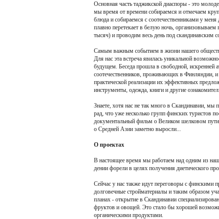
Основная часть таджикской диаспоры - это молодеж
мы время от времени собираемся и отмечаем кру
блюда и собираемся с соотечественниками у меня 
плавно перетекает в белую ночь, организовываем 
тысяч) и проводим весь день под скандинавским с
Самым важным событием в жизни нашего общества
Для нас эта встреча явилась уникальной возможнос
будущем. Беседа прошла в свободной, искренней а
соотечественников, проживающих в Финляндии, и
практической реализации их эффективных предл
инструменты, одежда, книги и другие ознакомите
Знаете, хотя нас не так много в Скандинавии, мы
рад, что уже несколько групп финских туристов п
документальный фильм о Великом шелковом пути и
о Средней Азии заметно выросли...
О проектах
В настоящее время мы работаем над одним из наши
дении форели в целях получения диетического прод
Сейчас у нас также идут переговоры с финскими 
долговечные стройматериалы и таким образом уч
планах - открытие в Скандинавии специализирова
фруктов и овощей. Это стало бы хорошей возмож
органическими продуктами.