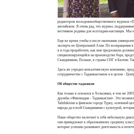
редактором молодежнообщественного журнала «Пат
английском. Я очень рад, что журнал, поддержива
вестником родины для всехтаджи-кистанцев. Мы на
Еще во время учебы и после окончания университе
эксперта по Центральной Азии. По возвращении в
я и года проработать, как мне предложили должно
специализирующейся на производстве бора, предс
Скандинавии, Польше, в страны СНГ и Балтии. Так
Здесь же учредил консалтинговую компанию, пред
сотрудничестве с Таджикистаном и в целом - Цент
Об обществе таджиков
Как только я освоился в Хельсинки, в том же 20
дружбы «Финляндия - Таджикистан». Это независи
Tadzhikistan в финском городе Турку, основной ц
народа да и всей Скандинавии с культурой, истор
Наше общество включает в себя небольшую диасп
они принадлежат к образованному среднему класс
которые успешно развивают деятельность и почет