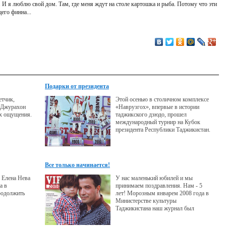
 И я люблю свой дом. Там, где меня ждут на столе картошка и рыба. Потому что эти
его финна...
Подарки от президента
етчик,
Этой осенью в столичном комплексе
ь Джурахон
«Наврузгох», впервые в истории
их ощущения.
таджикского дзюдо, прошел
международный турнир на Кубок
президента Республики Таджикистан.
Украинец Дудчик и египтянин Аль-
Шахаби стали первыми
победителями этого соревнования и
получили солидные денежные призы.
Все только начинается!
 Елена Нева
У нас маленький юбилей и мы
а в
принимаем поздравления. Нам - 5
родолжить
лет! Морозным январем 2008 года в
Министерстве культуры
Таджикистана наш журнал был
зарегистрирован, как
иллюстрированное приложение к