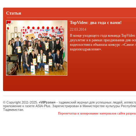
который обнаружил, что люди всю
жизнь играют в игры, предъявляя
друг другу для обмена своеобразные
Статьи
талоны и
TopVideo: два года с вами!
22.03.2014
В конце уходящего года команда TopVideo
двухлетие и в рамках празднования дня ос
видеохостинга объявила конкурс -«Самое 
видеопоздравление».
© Copyright 2011-2025.
«VIPzone»
- таджикский журнал для успешных людей, иллюс
приложение к газете ASIA-Plus. Зарегистрирован в Министерстве культуры Республи
Таджикистан.
Перепечатка и копирование материалов сайта разреш