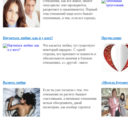
Отношения, как все живое, имеют
свои циклы: они зарождаются,
расцветают и заканчиваются. Первый
этап отношений чаще всего бывает
спонтанным, и там, если все хорошо,
никто ничего не анализирует.
Последняя стадия обычно менее
приятна, и тут нужны сознательные
усилия по грамотному завершению
Научиться любви: как и у кого?
Предисловие
отношений. Ниже вы прочитаете, как
это лучше сделать, если возникла
Что касается любви, тут существует
такая необходимость.
некоторый парадокс. С одной
стороны, все признают ее важность и
обязательность наличия в близких
отношениях, а с другой - никто
любви специально не обучается. До
сих пор существует мнение, что
любовь является неким даром свыше
- и тут уж как повезет.
Валюта любви
«Модель будущег
Если ты уже согласна с тем, что
отношения по расчету бывают
счастливыми, а интимные отношения
нельзя обесценивать, давай
посмотрим, как вообще строится
выгодное партнерство. Ответить на
этот вопрос удалось создателю
трансактного анализа американскому
психологу и психиатру Эрику Берну,