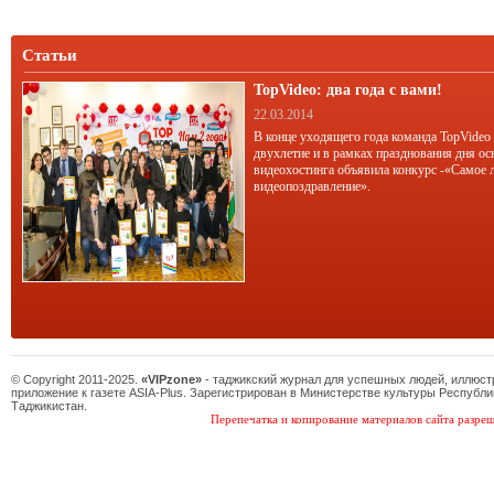
Статьи
TopVideo: два года с вами!
22.03.2014
В конце уходящего года команда TopVideo
двухлетие и в рамках празднования дня ос
видеохостинга объявила конкурс -«Самое 
видеопоздравление».
© Copyright 2011-2025.
«VIPzone»
- таджикский журнал для успешных людей, иллюс
приложение к газете ASIA-Plus. Зарегистрирован в Министерстве культуры Республи
Таджикистан.
Перепечатка и копирование материалов сайта разреш