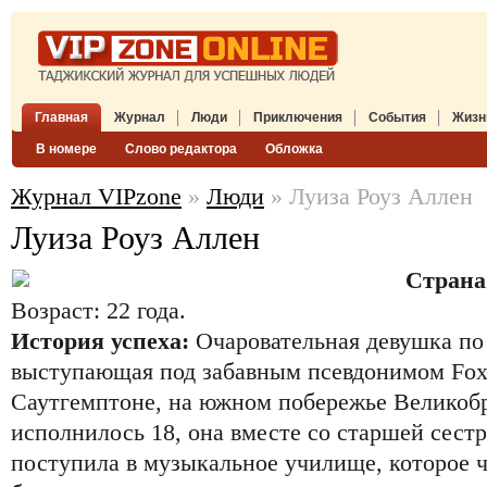
Главная
Журнал
Люди
Приключения
События
Жизн
В номере
Слово редактора
Обложка
Журнал VIPzone
»
Люди
» Луиза Роуз Аллен
Луиза Роуз Аллен
Страна
Возраст: 22 года.
История успеха:
Очаровательная девушка по
выступающая под забавным псевдонимом Foxe
Саутгемптоне, на южном побережье Великобр
исполнилось 18, она вместе со старшей сест
поступила в музыкальное училище, которое ч