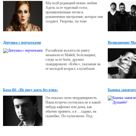
Мы всей редакцией нежно любим
Адель за ее чудесный голос,
проникновенные песни и
романтичное настроение, которое они
создают. Уверены, ты тоже
разделяешь наше мнение, с
нетерпением ждешь выхода ее нового
альбома и с удовольствием
прочитаешь несколько интересных
Девушка с перчатками
Возвращение М
фактов об этой талантливой девушке.
Российские коллеги по рингу
называли ее Майей, болельщики,
следя за ее боем, дружно
скандировали: «Бэби.», указывая на
ее молодой возраст, а кулябские
парни и вовсе кличут «шери нар»
(лев-самец), делая акцент на то, что
она - как настоящий мужик, держит
свое слово.
Баха-84: «Не могу жить без рэпа»
Бьянка зажигает
Он показал свою неординарность.
Наша встреча состоялась не в какой-
нибудь кафешке или дома, как
обычно принято, а в …садике, на
скамейке. По-хулигански. Под
гитару. Причем, к концу интервью
садик закрыли, и мне, 40-летней
тетке, пришлось вспоминать детство
и перелазить через забор.