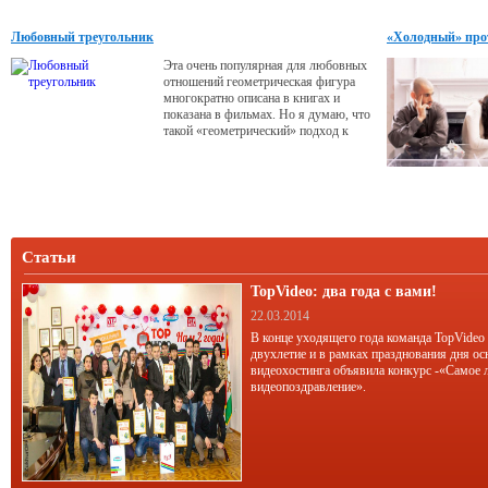
изменой. Важно взаимное понимание
по поводу того, что мы можем, а
Любовный треугольник
«Холодный» про
чего не можем позволить ему в
отношениях с другими. Что мы
Эта очень популярная для любовных
будем считать изменой, а что -
отношений геометрическая фигура
наличием
многократно описана в книгах и
показана в фильмах. Но я думаю, что
такой «геометрический» подход к
сфере отношений ошибочен и
поверхностен. Мы принимаем
любовные треугольники как само
собой разумеющееся, но в
реальности их не существует. Это
всего лишь ошибка нашего
мышления. Конечно, в каждом
Статьи
конкретном случае они бывают
различны,
TopVideo: два года с вами!
22.03.2014
В конце уходящего года команда TopVideo
двухлетие и в рамках празднования дня ос
видеохостинга объявила конкурс -«Самое 
видеопоздравление».