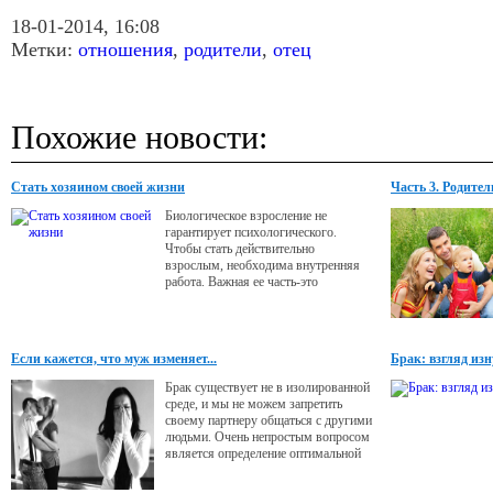
18-01-2014, 16:08
Метки:
отношения
,
родители
,
отец
Похожие новости:
Стать хозяином своей жизни
Часть 3. Родител
Биологическое взросление не
гарантирует психологического.
Чтобы стать действительно
взрослым, необходима внутренняя
работа. Важная ее часть-это
пересмотр отношений с родителями.
Если кажется, что муж изменяет...
Брак: взгляд из
Брак существует не в изолированной
среде, и мы не можем запретить
своему партнеру общаться с другими
людьми. Очень непростым вопросом
является определение оптимальной
границы в поведении супруга между
эмоциональным общением и