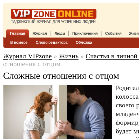
Главная
Журнал
Люди
Приключения
События
Жизн
В номере
Слово редактора
Обложка
Журнал VIPzone
»
Жизнь
»
Счастья в личной
отношения с отцом
Сложные отношения с отцом
Родите
колосса
своего 
младенч
формиру
будет м